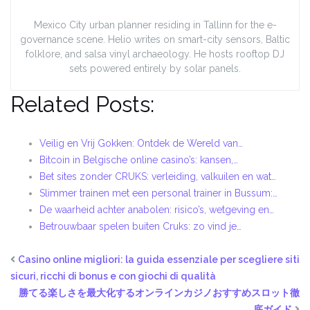
Mexico City urban planner residing in Tallinn for the e-
governance scene. Helio writes on smart-city sensors, Baltic
folklore, and salsa vinyl archaeology. He hosts rooftop DJ
sets powered entirely by solar panels.
Related Posts:
Veilig en Vrij Gokken: Ontdek de Wereld van…
Bitcoin in Belgische online casino’s: kansen,…
Bet sites zonder CRUKS: verleiding, valkuilen en wat…
Slimmer trainen met een personal trainer in Bussum:…
De waarheid achter anabolen: risico’s, wetgeving en…
Betrouwbaar spelen buiten Cruks: zo vind je…
Casino online migliori: la guida essenziale per scegliere siti
sicuri, ricchi di bonus e con giochi di qualità
勝てる楽しさを最大化するオンラインカジノおすすめスロット徹
底ガイド