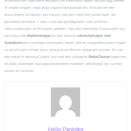
ondersteunen specifieke reinigers die weerstand tegen kalkaanslag bieden
of sneller drogen, maar altijd volgens fabrikantadvies. Wie binnen één
ecosysteem wil blijven, kan kiezen voor een merk dat zowel vloer- als
glasrobots aanbiedt — vaak is de app geïntegreerd, met schema’s,
statusmeldingen en firmware-updates. Voor een veelzijdig huishouden zijn
een robuuste
Ruitenreiniger
en een slimme
robotstofzuiger met
huisdieren
een krachtige combinatie: haren, stof én vingerafdrukken krijgen
zo structureel minder kans, terwijl je comfort en veiligheid winnen. En wie
een anker in eenvoud zoekt, kan met een compacte
RoboCleaner
beginnen
en later uitbreiden naar geavanceerdere modellen, afhankelijk van ruimte,
ramen en routines.
Helio Paredes