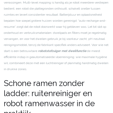
verrassingen. Multi-level mapping is handig als je robot meerdere verdiepen
bedient; een robot die plattegronden onthoudt, schakelt sneller tussen
ruimtes en levert consistenter resultaat. Batterijduur en oplaadsnelheid
bepalen hoe soepel grotere huizen worden gereinigd: “auto-recharge-and-
resume” zorgt dat de robot doorwerkt waar hij gebleven was. Let tot slot op
onderhoud en verbruiksmaterialen: dweilpads en filters moet je regelmatig
vervangen, en voor het dweilen gebruik je bij voorkeur zacht, pH-neutraal
reinigingsmiddel, tenzij de fabrikant specifiek anders adviseert. Voor wie net
start is een betrouwbare
robotstofzuiger met dweilfunctie
de meest
efficiënte instap in geautomatiseerde vloerreiniging; wie maximale hygiëne
wil, combineert deze met een luchtreiniger of planmatig handmatig dweilen
in drukke zones.
Schone ramen zonder
ladder: ruitenreiniger en
robot ramenwasser in de