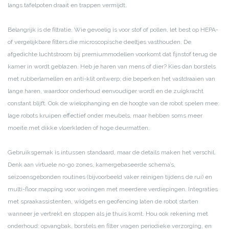
langs tafelpoten draait en trappen vermijdt.
Belangrijk is de filtratie. Wie gevoelig is voor stof of pollen, let best op HEPA-
of vergelijkbare filters die microscopische deeltjes vasthouden. De
afgedichte luchtstroom bij premiummodellen voorkomt dat fijnstof terug de
kamer in wordt geblazen. Heb je haren van mens of dier? Kies dan borstels
met rubberlamellen en anti-klit ontwerp; die beperken het vastdraaien van
lange haren, waardoor onderhoud eenvoudiger wordt en de zuigkracht
constant blijft. Ook de wielophanging en de hoogte van de robot spelen mee:
lage robots kruipen effectief onder meubels, maar hebben soms meer
moeite met dikke vloerkleden of hoge deurmatten.
Gebruiksgemak is intussen standaard, maar de details maken het verschil.
Denk aan virtuele no-go zones, kamergebaseerde schema’s,
seizoensgebonden routines (bijvoorbeeld vaker reinigen tijdens de rui) en
multi-floor mapping voor woningen met meerdere verdiepingen. Integraties
met spraakassistenten, widgets en geofencing laten de robot starten
wanneer je vertrekt en stoppen als je thuis komt. Hou ook rekening met
onderhoud: opvangbak, borstels en filter vragen periodieke verzorging, en