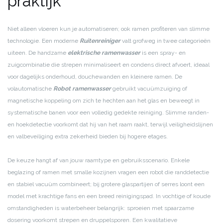
praktijk
Niet alleen vloeren kun je automatiseren; ook ramen profiteren van slimme
technologie. Een moderne
Ruitenreiniger
valt grofweg in twee categorieën
uiteen. De handzame
elektrische ramenwasser
is een spray- en
zuigcombinatie die strepen minimaliseert en condens direct afvoert, ideaal
voor dagelijks onderhoud, douchewanden en kleinere ramen. De
volautomatische
Robot ramenwasser
gebruikt vacuümzuiging of
magnetische koppeling om zich te hechten aan het glas en beweegt in
systematische banen voor een volledig gedekte reiniging. Slimme randen-
en hoekdetectie voorkomt dat hij van het raam raakt, terwijl veiligheidslijnen
en valbeveiliging extra zekerheid bieden bij hogere etages.
De keuze hangt af van jouw raamtype en gebruiksscenario. Enkele
beglazing of ramen met smalle kozijnen vragen een robot die randdetectie
en stabiel vacuüm combineert; bij grotere glaspartijen of serres loont een
model met krachtige fans en een breed reinigingspad. In vochtige of koude
omstandigheden is waterbeheer belangrijk: sproeien met spaarzame
dosering voorkomt strepen en druppelsporen. Een kwalitatieve