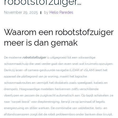
robotstofzuiger…
November 29, 2025
by
Helio Paredes
Waarom een robotstofzuiger
meer is dan gemak
De moderne
robotstofzuiger
is uitgegroeid tot een volwaardige
schoonmaakhulp die veel verder gaat dan even snel wat kruimels opzuigen.
Dankzij laser- of camera-gestuurde navigatie (LiDAR of vSLAM) leert het
apparaat de plattegrond van je woning, maakt het logische
schoonmaakroutes en vermijdt het obstakels zoals speelgoed, kabels en
drempels. Hoogwaardige modellen herkennen zelfs verschillende
vloertypen en passen de zuigkracht automatisch aan. Op tapijt schakelen ze
naar “carpet boost” voor dieptereiniging, terwijl ze op laminaat of tegels
energiezuinig en stiller werken. De combinatie van valdetectie, bots- en
afstandssensoren zorgt dat de robot probleemloos onder banken door kruipt,