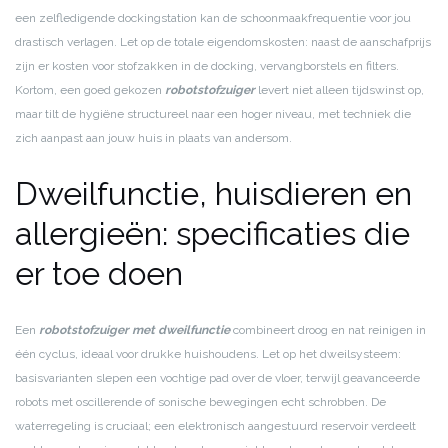
een zelfledigende dockingstation kan de schoonmaakfrequentie voor jou
drastisch verlagen. Let op de totale eigendomskosten: naast de aanschafprijs
zijn er kosten voor stofzakken in de docking, vervangborstels en filters.
Kortom, een goed gekozen
robotstofzuiger
levert niet alleen tijdswinst op,
maar tilt de hygiëne structureel naar een hoger niveau, met techniek die
zich aanpast aan jouw huis in plaats van andersom.
Dweilfunctie, huisdieren en
allergieën: specificaties die
er toe doen
Een
robotstofzuiger met dweilfunctie
combineert droog en nat reinigen in
één cyclus, ideaal voor drukke huishoudens. Let op het dweilsysteem:
basisvarianten slepen een vochtige pad over de vloer, terwijl geavanceerde
robots met oscillerende of sonische bewegingen echt schrobben. De
waterregeling is cruciaal; een elektronisch aangestuurd reservoir verdeelt