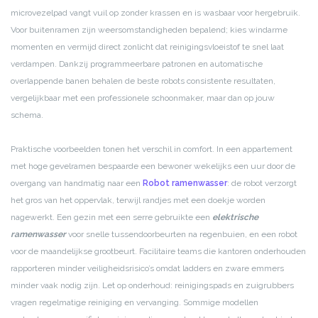
microvezelpad vangt vuil op zonder krassen en is wasbaar voor hergebruik.
Voor buitenramen zijn weersomstandigheden bepalend; kies windarme
momenten en vermijd direct zonlicht dat reinigingsvloeistof te snel laat
verdampen. Dankzij programmeerbare patronen en automatische
overlappende banen behalen de beste robots consistente resultaten,
vergelijkbaar met een professionele schoonmaker, maar dan op jouw
schema.
Praktische voorbeelden tonen het verschil in comfort. In een appartement
met hoge gevelramen bespaarde een bewoner wekelijks een uur door de
overgang van handmatig naar een
Robot ramenwasser
: de robot verzorgt
het gros van het oppervlak, terwijl randjes met een doekje worden
nagewerkt. Een gezin met een serre gebruikte een
elektrische
ramenwasser
voor snelle tussendoorbeurten na regenbuien, en een robot
voor de maandelijkse grootbeurt. Facilitaire teams die kantoren onderhouden
rapporteren minder veiligheidsrisico’s omdat ladders en zware emmers
minder vaak nodig zijn. Let op onderhoud: reinigingspads en zuigrubbers
vragen regelmatige reiniging en vervanging. Sommige modellen