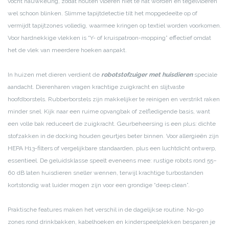
vocht nauwkeurig, zodat houten vloeren niet te nat worden en tegelvloeren
wel schoon blinken. Slimme tapijtdetectie tilt het mopgedeelte op of
vermijdt tapijtzones volledig, waarmee kringen op textiel worden voorkomen.
Voor hardnekkige vlekken is “Y- of kruispatroon-mopping” effectief omdat
het de vlek van meerdere hoeken aanpakt.
In huizen met dieren verdient de
robotstofzuiger met huisdieren
speciale
aandacht. Dierenharen vragen krachtige zuigkracht en slijtvaste
hoofdborstels. Rubberborstels zijn makkelijker te reinigen en verstrikt raken
minder snel. Kijk naar een ruime opvangbak of zelfledigende basis, want
een volle bak reduceert de zuigkracht. Geurbeheersing is een plus: dichte
stofzakken in de docking houden geurtjes beter binnen. Voor allergieën zijn
HEPA H13-filters of vergelijkbare standaarden, plus een luchtdicht ontwerp,
essentieel. De geluidsklasse speelt eveneens mee: rustige robots rond 55–
60 dB laten huisdieren sneller wennen, terwijl krachtige turbostanden
kortstondig wat luider mogen zijn voor een grondige “deep clean”.
Praktische features maken het verschil in de dagelijkse routine. No-go
zones rond drinkbakken, kabelhoeken en kinderspeelplekken besparen je