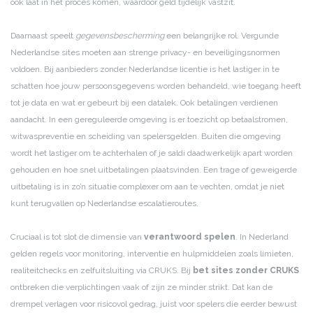
ook laat in het proces komen, waardoor geld tijdelijk vastzit.
Daarnaast speelt
gegevensbescherming
een belangrijke rol. Vergunde
Nederlandse sites moeten aan strenge privacy- en beveiligingsnormen
voldoen. Bij aanbieders zonder Nederlandse licentie is het lastiger in te
schatten hoe jouw persoonsgegevens worden behandeld, wie toegang heeft
tot je data en wat er gebeurt bij een datalek. Ook betalingen verdienen
aandacht. In een gereguleerde omgeving is er toezicht op betaalstromen,
witwaspreventie en scheiding van spelersgelden. Buiten die omgeving
wordt het lastiger om te achterhalen of je saldi daadwerkelijk apart worden
gehouden en hoe snel uitbetalingen plaatsvinden. Een trage of geweigerde
uitbetaling is in zo’n situatie complexer om aan te vechten, omdat je niet
kunt terugvallen op Nederlandse escalatieroutes.
Cruciaal is tot slot de dimensie van
verantwoord spelen
. In Nederland
gelden regels voor monitoring, interventie en hulpmiddelen zoals limieten,
realiteitchecks en zelfuitsluiting via CRUKS. Bij
bet sites zonder CRUKS
ontbreken die verplichtingen vaak of zijn ze minder strikt. Dat kan de
drempel verlagen voor risicovol gedrag, juist voor spelers die eerder bewust