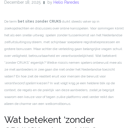
December 18, 2025
by
Helio Paredes
De term
bet sites zonder CRUKS
duikt steeds vaker op in
zoekopdrachten en discussies over online kansspelen. Voor sommigen klinkt
het als een snelle uitweg: spelen zonder tussenkomst van het Nederlandse
zelfuitsluitingssysteem, met schijnbaar soepelere registratieprocessen en
grotere bonussen. Maar achter die verleiding gaan belangrijke vragen schuil
over veiligheid, betrouwbaarheid en verantwoordelijkheid. Wat betekent
“zonder CRUKS” eigenlijk? Welke risico’s nemen spelers onbewust mee als
ze met aanbieders in zee gaan die niet onder het Nederlandse toezicht
vallen? En hoe ziet de realiteit eruit voor mensen die bewust voor
verantwoord spelen
kiezen? In wat volgt krijg je een heldere blik op de
context, de regels en de praktijk van deze aanbieders, zodat je begrijpt
waarom een keuze voor of tegen zulke platforms veel verder reikt dan
alleen de charme van een welkomstbonus.
Wat betekent ‘zonder