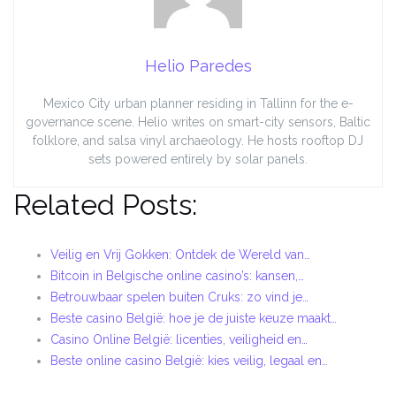
Helio Paredes
Mexico City urban planner residing in Tallinn for the e-
governance scene. Helio writes on smart-city sensors, Baltic
folklore, and salsa vinyl archaeology. He hosts rooftop DJ
sets powered entirely by solar panels.
Related Posts:
Veilig en Vrij Gokken: Ontdek de Wereld van…
Bitcoin in Belgische online casino’s: kansen,…
Betrouwbaar spelen buiten Cruks: zo vind je…
Beste casino België: hoe je de juiste keuze maakt…
Casino Online België: licenties, veiligheid en…
Beste online casino België: kies veilig, legaal en…