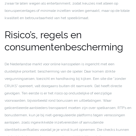
zwaar te laten wegen als entertainment, zodat keuzes niet alleen op
bonuspercentages of minimale inzetten worden gemaakt, maar op de totale
kwaliteit en betrouwbaarheid van het speelklimaat.
Risico’s, regels en
consumentenbescherming
De Nederlandse markt voor online kansspelen is ingericht met een
duidelijke prioriteit: bescherming van de speler. Daar komen strikte
vergunningseisen, toezicht en handhaving bij kijken. Een site die “zonder
CRUKS” opereert, valt doorgaans buiten dit raamwerk. Dat heeft directe
gevolgen. Ten eerste is er het risico op onduidelijke of eenzijdige
voorwaarden, bijvoorbeeld rond bonussen en uitbetalingen. Waar
gelicentieerde aanbieders transparant moeten zijn over spelkansen, RTP’s en
bonustermen, kun je bij niet-gereguleerde platforms tegen verrassingen
aanlopen, zoals ingewikkelde inzetvereisten of aanvullende
identiteitsverificaties voordat je je winst kunt opnemen. Die checks kunnen