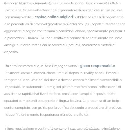
(Random Number Generator), rilasciate da laboratori terzi come eCOGRA o
iTech Labs. Queste attestano che il generatore di numeri casuali sia equo e
non manipolabile. I
casino online migliori
pubblicano i tassi di pagamento
e le percentuali di ritorno al giocatore (
RTP
) dei titoli più popolari, mantenendo
aggiornate le pagine con termini e condizioni chiare, specialmente per bonus
e promozioni. Un’area T&C ben scritta è sinonimo di serietà: niente clausole
ambigue, niente restrizioni nascoste sui prelievi, scadenze o metodi di
deposito.
Un altro indicatore di qualità è l’impegno verso il
gioco responsabile
.
Strumenti come autoesclusione, limiti di deposito, reality check, timeout
temporanei e valutazioni del rischio devono essere facilmente accessibili e
impostabili in autonomia. Le migliori piattaforme forniscono inoltre canali di
assistenza rapidi (chat live, telefono, email), con tempi di risposta ridotti,
operatori competenti e supporto in lingua italiana. La presenza di un help
center completo, con guide per la verifica del conto e procedure di prelievo,
riduce frizioni e rende l’esperienza più sicura e fluida.
Infine, reputazione e continuità contano. I
campanelli d’allarme
includono