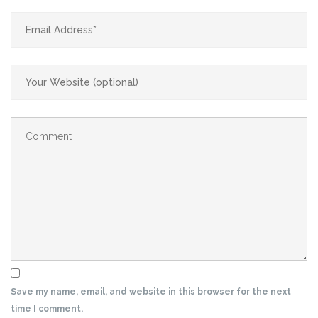
Save my name, email, and website in this browser for the next
time I comment.