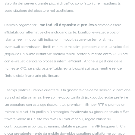
stabilità dei server durante picchi di traffico sono fattori che impattano la
soddisfazione del giocatore nel quotidiano.
Capitolo pagamenti: i
metodi di deposito e prelievo
devono essere
affidabili, con alternative che includano carte, bonifico, e-wallet e opzioni
istantanee. I migliori siti indicano in modo trasparente tempi stimati,
eventuali commissioni, limiti minimi e massimi per operazione. La velocità di
payout
è un punto distintivo: prelievi rapidi, preferibilmente entro 24-48 ore
con e-wallet, denotano processi interni efficienti. Anche la gestione delle
richieste KYC, se anticipata e fluida, evita blocchi sui pagamenti e rende
l’intero ciclo finanziario più lineare.
Esempi pratici aiutano a orientarsi. Un giocatore che cerca sessioni dinamiche
su slot ad alta varianza, free spin e opportunità di jackpot dovrebbe preferire
un operatore con catalogo ricco di titoli premium, filtri per RTP e promozioni
mirate alle slot. Un profilo più strategico, focalizzato su giochi da tavolo e
live
,
troverà valore in un sito con tavoli a limiti variabili, regole chiare su
contribuzione ai bonus, streaming stabile e programmi VIP trasparenti. Chi
gioca prevalentemente da mobile dovrebbe scegliere piattaforme con app