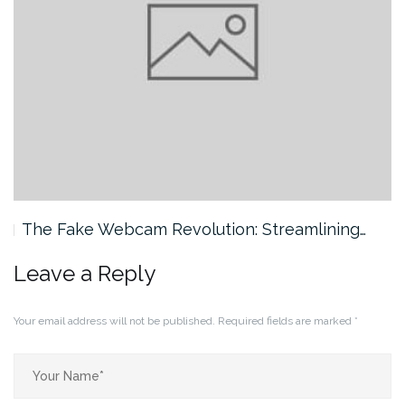
The Fake Webcam Revolution: Streamlining…
Leave a Reply
Your email address will not be published.
Required fields are marked
*