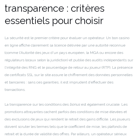
transparence : critères
essentiels pour choisir
La sécurité est le premier critère pour évaluer un opérateur. Un bon casino
en ligne affiche clairement sa licence délivrée par une autorité reconnue
(comme l'Autorité des jeux d'un pays européen, la MGA ou encore des
régulateurs locaux selon la juridiction) et publie des audits indépendants sur
l'intégrité des RNG et le pourcentage de retour au joueur (RTP). La présence
de certificats SSL sur le site assure le chiffrement des données personnelles
et bancaires : sans ces garanties, il est imprudent d’effectuer des
transactions.
La transparence sur les conditions des
bonus
est également cruciale. Les
promotions attrayantes cachent parfois des conditions de mise élevées et
des exclusions de jeux qui rendent le retrait des gains difficile. Les joueurs
doivent scruter les termes tels que le coefficient de mise, les plafonds de
retrait et la durée de validité des offres. Par ailleurs, un opérateur sérieux