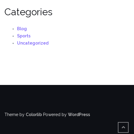
Categories
Blog
Sports
Uncategorized
Theme by
Colorlib
Powered by
WordPress