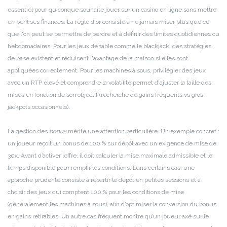
essentiel pour quiconque souhaite jouer sur un casino en ligne sans mettre
en péril ses finances. La règle d'or consiste à ne jamais miser plus que ce
que l'on peut se permettre de perdre et à définir des limites quotidiennes ou
hebdomadaires. Pour les jeux de table comme le blackjack, des stratégies
de base existent et réduisent l'avantage de la maison si elles sont
appliquées correctement. Pour les machines à sous, privilégier des jeux
avec un RTP élevé et comprendre la volatilité permet d'ajuster la taille des
mises en fonction de son objectif (recherche de gains fréquents vs gros
jackpots occasionnels).
La gestion des
bonus
mérite une attention particulière. Un exemple concret :
un joueur reçoit un bonus de 100 % sur dépôt avec un exigence de mise de
30x. Avant d’activer l’offre, il doit calculer la mise maximale admissible et le
temps disponible pour remplir les conditions. Dans certains cas, une
approche prudente consiste à répartir le dépôt en petites sessions et à
choisir des jeux qui comptent 100 % pour les conditions de mise
(généralement les machines à sous), afin d’optimiser la conversion du bonus
en gains retirables. Un autre cas fréquent montre qu’un joueur axé sur le