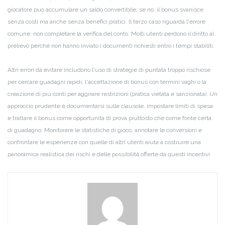
giocatore può accumulare un saldo convertibile; se no, il bonus svanisce
senza costi ma anche senza benefici pratici. Il terzo caso riguarda l'errore
comune: non completare la verifica del conto. Molti utenti perdono il diritto al
prelievo perché non hanno inviato i documenti richiesti entro i tempi stabiliti.
Altri errori da evitare includono l'uso di strategie di puntata troppo rischiose
per cercare guadagni rapidi, l'accettazione di bonus con termini vaghi o la
creazione di più conti per aggirare restrizioni (pratica vietata e sanzionata). Un
approccio prudente è documentarsi sulle clausole, impostare limiti di spesa
e trattare il bonus come opportunità di prova piuttosto che come fonte certa
di guadagno. Monitorare le statistiche di gioco, annotare le conversioni e
confrontare le esperienze con quelle di altri utenti aiuta a costruire una
panoramica realistica dei rischi e delle possibilità offerte da questi incentivi.