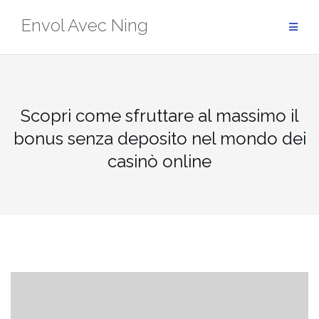
Skip
Envol Avec Ning
to
content
Scopri come sfruttare al massimo il
bonus senza deposito nel mondo dei
casinò online