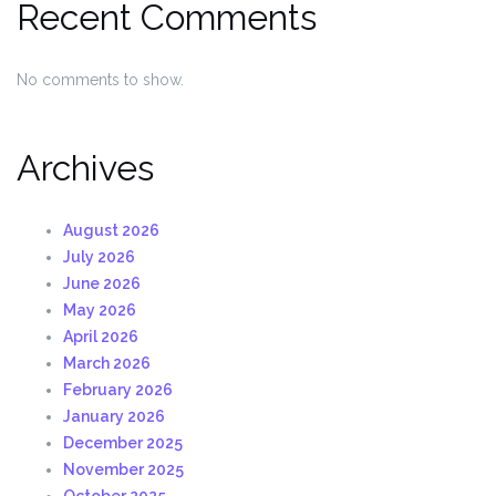
Recent Comments
No comments to show.
Archives
August 2026
July 2026
June 2026
May 2026
April 2026
March 2026
February 2026
January 2026
December 2025
November 2025
October 2025