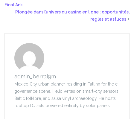
Final Ank
Plongée dans l’univers du casino en ligne : opportunités,
règles et astuces
admin_berr3i9m
Mexico City urban planner residing in Tallinn for the e-
governance scene. Helio writes on smart-city sensors,
Baltic folklore, and salsa vinyl archaeology. He hosts
rooftop DJ sets powered entirely by solar panels.