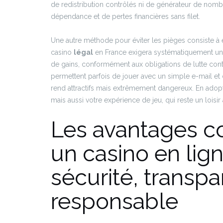
de redistribution contrôlés ni de générateur de nombre
dépendance et de pertes financières sans filet.
Une autre méthode pour éviter les pièges consiste à e
casino
légal
en France exigera systématiquement une pi
de gains, conformément aux obligations de lutte contr
permettent parfois de jouer avec un simple e-mail et
rend attractifs mais extrêmement dangereux. En adopt
mais aussi votre expérience de jeu, qui reste un loisir 
Les avantages co
un casino en lign
sécurité, transpa
responsable