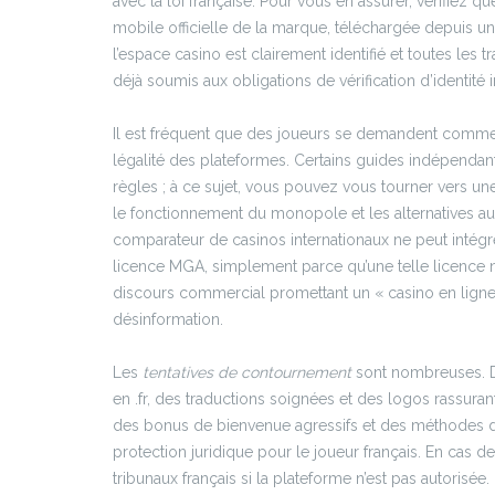
avec la loi française. Pour vous en assurer, vérifiez que 
mobile officielle de la marque, téléchargée depuis u
l’espace casino est clairement identifié et toutes les
déjà soumis aux obligations de vérification d’identité
Il est fréquent que des joueurs se demandent commen
légalité des plateformes. Certains guides indépendan
règles ; à ce sujet, vous pouvez vous tourner vers
le fonctionnement du monopole et les alternatives auto
comparateur de casinos internationaux ne peut intégr
licence MGA, simplement parce qu’une telle licence n’
discours commercial promettant un « casino en ligne 
désinformation.
Les
tentatives de contournement
sont nombreuses. De
en .fr, des traductions soignées et des logos rassuran
des bonus de bienvenue agressifs et des méthodes de
protection juridique pour le joueur français. En cas de
tribunaux français si la plateforme n’est pas autorisé