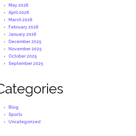
May 2026
April 2026
March 2026
February 2026
January 2026
December 2025
November 2025
October 2025
September 2025
Categories
Blog
Sports
Uncategorized