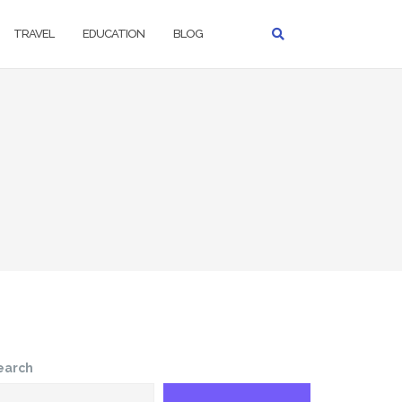
TRAVEL
EDUCATION
BLOG
earch