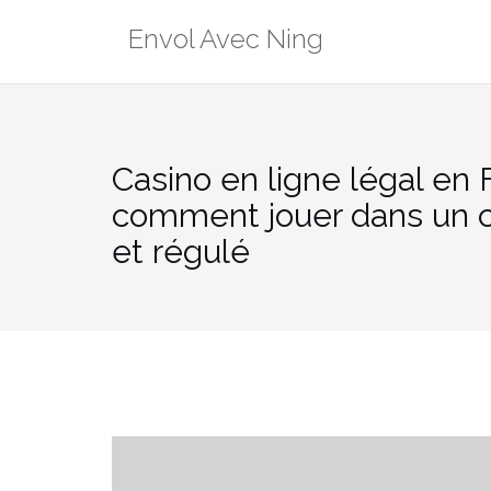
Skip
Envol Avec Ning
to
content
Casino en ligne légal en 
comment jouer dans un c
et régulé