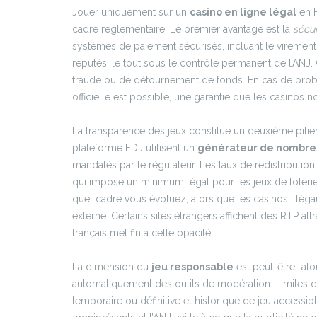
Jouer uniquement sur un
casino en ligne légal
en F
cadre réglementaire. Le premier avantage est la
sécur
systèmes de paiement sécurisés, incluant le virement 
réputés, le tout sous le contrôle permanent de l’ANJ. 
fraude ou de détournement de fonds. En cas de problè
officielle est possible, une garantie que les casinos n
La transparence des jeux constitue un deuxième pilier
plateforme FDJ utilisent un
générateur de nombres
mandatés par le régulateur. Les taux de redistributio
qui impose un minimum légal pour les jeux de loterie
quel cadre vous évoluez, alors que les casinos illég
externe. Certains sites étrangers affichent des RTP att
français met fin à cette opacité.
La dimension du
jeu responsable
est peut-être l’at
automatiquement des outils de modération : limites d
temporaire ou définitive et historique de jeu access