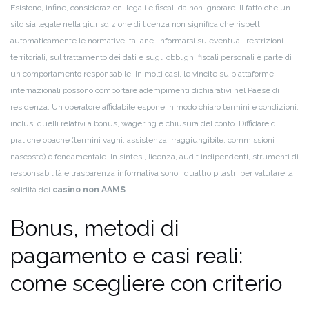
Esistono, infine, considerazioni legali e fiscali da non ignorare. Il fatto che un
sito sia legale nella giurisdizione di licenza non significa che rispetti
automaticamente le normative italiane. Informarsi su eventuali restrizioni
territoriali, sul trattamento dei dati e sugli obblighi fiscali personali è parte di
un comportamento responsabile. In molti casi, le vincite su piattaforme
internazionali possono comportare adempimenti dichiarativi nel Paese di
residenza. Un operatore affidabile espone in modo chiaro termini e condizioni,
inclusi quelli relativi a bonus, wagering e chiusura del conto. Diffidare di
pratiche opache (termini vaghi, assistenza irraggiungibile, commissioni
nascoste) è fondamentale. In sintesi, licenza, audit indipendenti, strumenti di
responsabilità e trasparenza informativa sono i quattro pilastri per valutare la
solidità dei
casino non AAMS
.
Bonus, metodi di
pagamento e casi reali:
come scegliere con criterio