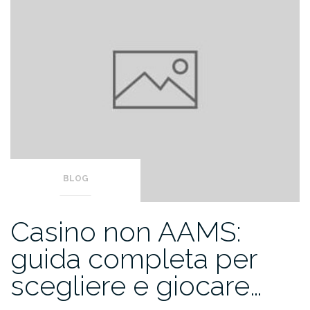
BLOG
Casino non AAMS:
guida completa per
scegliere e giocare…