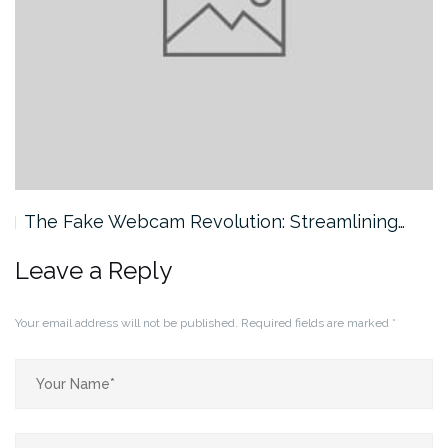
The Fake Webcam Revolution: Streamlining…
Leave a Reply
Your email address will not be published.
Required fields are marked
*