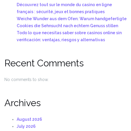
Découvrez tout sur le monde du casino en ligne
français : sécurité, jeux et bonnes pratiques
Weiche Wunder aus dem Ofen: Warum handgefertigte
Cookies die Sehnsucht nach echtem Genuss stillen
Todo lo que necesitas saber sobre casinos online sin
verificación: ventajas, riesgos y alternativas
Recent Comments
No comments to show.
Archives
August 2026
July 2026