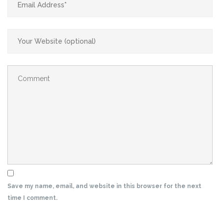
Save my name, email, and website in this browser for the next
time I comment.