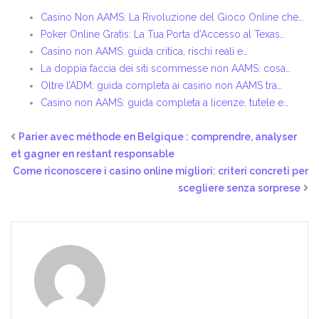
Casino Non AAMS: La Rivoluzione del Gioco Online che…
Poker Online Gratis: La Tua Porta d’Accesso al Texas…
Casino non AAMS: guida critica, rischi reali e…
La doppia faccia dei siti scommesse non AAMS: cosa…
Oltre l’ADM: guida completa ai casino non AAMS tra…
Casino non AAMS: guida completa a licenze, tutele e…
Parier avec méthode en Belgique : comprendre, analyser
et gagner en restant responsable
Come riconoscere i casino online migliori: criteri concreti per
scegliere senza sorprese