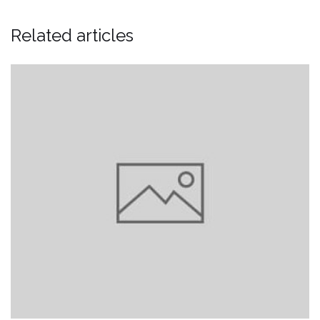
Related articles