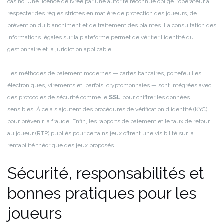
casino. Une licence délivrée par une autorité reconnue oblige l'opérateur à
respecter des règles strictes en matière de protection des joueurs, de
prévention du blanchiment et de traitement des plaintes. La consultation des
informations légales sur la plateforme permet de vérifier l'identité du
gestionnaire et la juridiction applicable.
Les méthodes de paiement modernes — cartes bancaires, portefeuilles
électroniques, virements et, parfois, cryptomonnaies — sont intégrées avec
des protocoles de sécurité comme le
SSL
pour chiffrer les données
sensibles. À cela s'ajoutent des procédures de vérification d'identité (KYC)
pour prévenir la fraude. Enfin, les rapports de paiement et le taux de retour
au joueur (RTP) publiés pour certains jeux offrent une visibilité sur la
rentabilité théorique des jeux proposés.
Sécurité, responsabilités et
bonnes pratiques pour les
joueurs