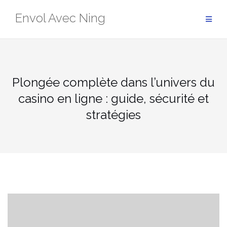
Skip
Envol Avec Ning
to
content
Plongée complète dans l’univers du
casino en ligne : guide, sécurité et
stratégies