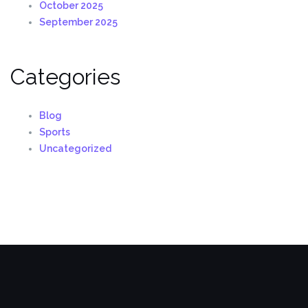
October 2025
September 2025
Categories
Blog
Sports
Uncategorized