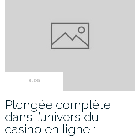
BLOG
Plongée complète
dans l’univers du
casino en ligne :…