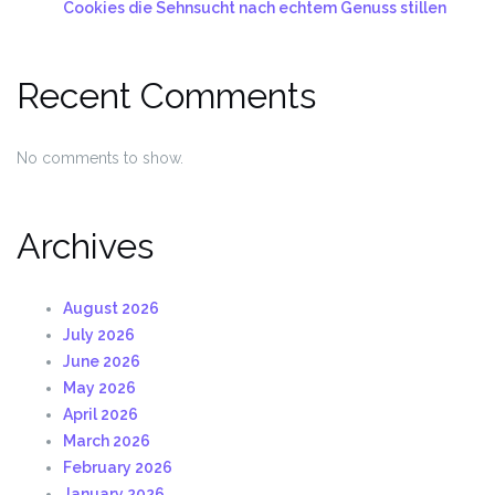
Cookies die Sehnsucht nach echtem Genuss stillen
Recent Comments
No comments to show.
Archives
August 2026
July 2026
June 2026
May 2026
April 2026
March 2026
February 2026
January 2026