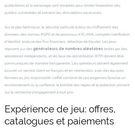
publicitaires et le parrainage sont encadrés pour limiter l’exposition des
publics vulnérables et prévenir les stimulations excessives.
Sur le plan technique, la sécurité s’articule autour du chiffrement des
données, des normes RGPD et de processus KYC/AML complets (vérification
d’identité, analyse des flux financiers, détection de fraude). Les jeux
reposent sur des
générateurs de nombres aléatoires
testés par des
laboratoires indépendants, et les taux de redistribution (RTP) doivent être
communiqués de manière transparente. Les opérateurs doivent également
assurer un service client en français et en néerlandais, avec des équipes
formées au
jeu responsable
. L’effet combiné de ces exigences favorise un
environnement où la confiance, la lisibilité des règles et la protection priment
sur la recherche d’engagement à tout prix.
Expérience de jeu: offres,
catalogues et paiements