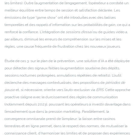
les limites). Outre l’augmentation de l’engagement, l’opérateur a constaté un
meilleur équilibre entre temps de session et satisfaction déclarée. Les
émissions de type “game show” ont été introduites avec des balises
temporelles et des rappels d’information sur les probabilités de gain, ce qui a
renforcé la confiance. L’intégration de
sessions d’essai
ou de guides vidéo a,
par ailleurs, diminué les erreurs de compréhension sur les mises et les
règles, une cause fréquente de frustration chez les nouveaux joueurs.
Étude de cas 3: sur le plan de la prévention, une solution d’IA a été déployée
pour détecter des signaux faibles (augmentation soudaine des dépôts,
sessions nocturnes prolongées, annulations répétées de retraits). L’outil
déclenche des messages contextualisés, des propositions de
périodes de
pause
et, si nécessaire, oriente vers l’auto-exclusion via
EPIS
. Cette approche
proactive s’aligne avec le durcissement des règles de communication
(notamment depuis 2023), poussant les opérateurs à investir davantage dans
l’encadrement que dans la pression marketing. Parallèlement, la
convergence omnicanale prend de l’ampleur: la liaison entre casinos
terrestres et en ligne permet, dans le respect des normes, de mutualiser la
connaissance client, d’harmoniser les limites et de proposer des expériences