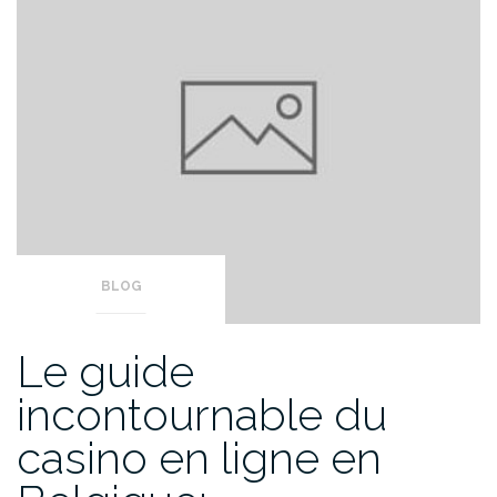
BLOG
Le guide
incontournable du
casino en ligne en