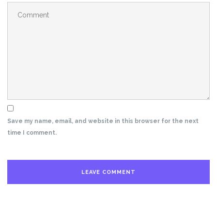
Save my name, email, and website in this browser for the next
time I comment.