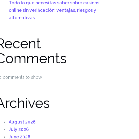
Todo lo que necesitas saber sobre casinos
online sin verificación: ventajas, riesgos y
alternativas
Recent
Comments
o comments to show.
Archives
August 2026
July 2026
June 2026