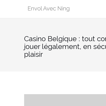
Skip
Envol Avec Ning
to
content
Casino Belgique : tout c
jouer légalement, en séc
plaisir