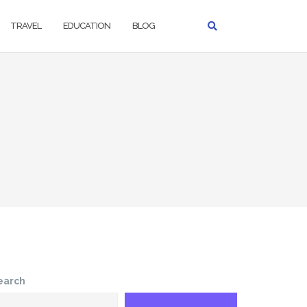
TRAVEL
EDUCATION
BLOG
earch