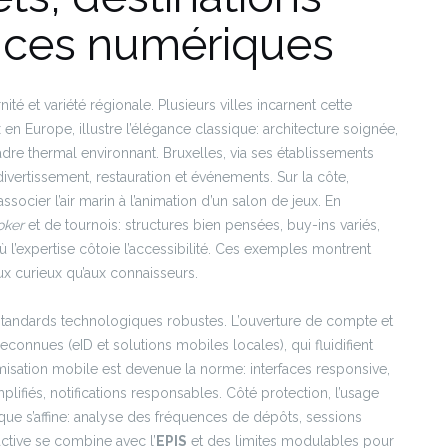
nces numériques
 et variété régionale. Plusieurs villes incarnent cette
 en Europe, illustre l’élégance classique: architecture soignée,
dre thermal environnant. Bruxelles, via ses établissements
ivertissement, restauration et événements. Sur la côte,
socier l’air marin à l’animation d’un salon de jeux. En
oker
et de tournois: structures bien pensées, buy-ins variés,
l’expertise côtoie l’accessibilité. Ces exemples montrent
ux curieux qu’aux connaisseurs.
 standards technologiques robustes. L’ouverture de compte et
reconnues (eID et solutions mobiles locales), qui fluidifient
imisation mobile est devenue la norme: interfaces responsive,
plifiés, notifications responsables. Côté protection, l’usage
ue s’affine: analyse des fréquences de dépôts, sessions
ctive se combine avec l’
EPIS
et des limites modulables pour