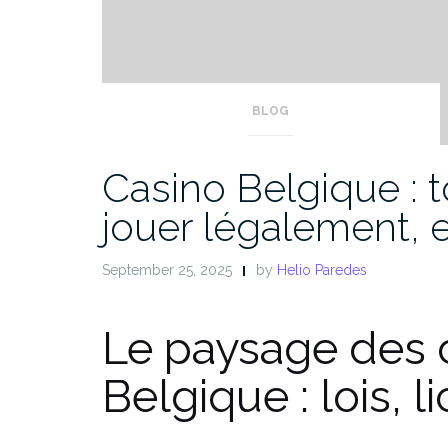
BLOG
Casino Belgique :
jouer légalement, 
September 25, 2025
by
Helio Paredes
Le paysage des 
Belgique : lois, l