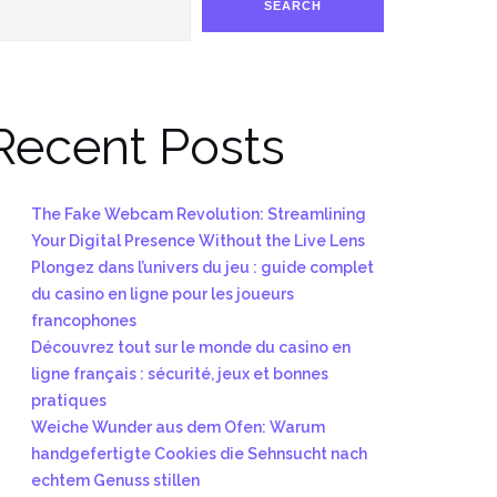
SEARCH
Recent Posts
The Fake Webcam Revolution: Streamlining
Your Digital Presence Without the Live Lens
Plongez dans l’univers du jeu : guide complet
du casino en ligne pour les joueurs
francophones
Découvrez tout sur le monde du casino en
ligne français : sécurité, jeux et bonnes
pratiques
Weiche Wunder aus dem Ofen: Warum
handgefertigte Cookies die Sehnsucht nach
echtem Genuss stillen