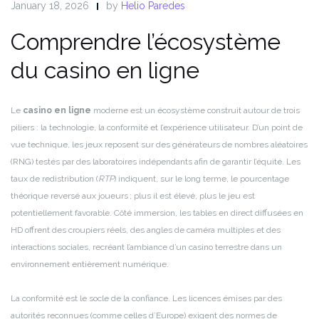
January 18, 2026
by
Helio Paredes
Comprendre l’écosystème
du casino en ligne
Le
casino en ligne
moderne est un écosystème construit autour de trois
piliers : la technologie, la conformité et l’expérience utilisateur. D’un point de
vue technique, les jeux reposent sur des générateurs de nombres aléatoires
(RNG) testés par des laboratoires indépendants afin de garantir l’équité. Les
taux de redistribution (
RTP
) indiquent, sur le long terme, le pourcentage
théorique reversé aux joueurs ; plus il est élevé, plus le jeu est
potentiellement favorable. Côté immersion, les tables en direct diffusées en
HD offrent des croupiers réels, des angles de caméra multiples et des
interactions sociales, recréant l’ambiance d’un casino terrestre dans un
environnement entièrement numérique.
La conformité est le socle de la confiance. Les licences émises par des
autorités reconnues (comme celles d’Europe) exigent des normes de