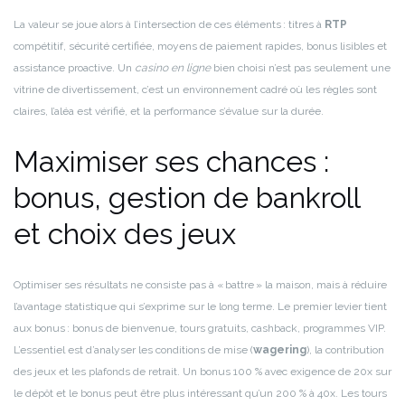
La valeur se joue alors à l’intersection de ces éléments : titres à
RTP
compétitif, sécurité certifiée, moyens de paiement rapides, bonus lisibles et
assistance proactive. Un
casino en ligne
bien choisi n’est pas seulement une
vitrine de divertissement, c’est un environnement cadré où les règles sont
claires, l’aléa est vérifié, et la performance s’évalue sur la durée.
Maximiser ses chances :
bonus, gestion de bankroll
et choix des jeux
Optimiser ses résultats ne consiste pas à « battre » la maison, mais à réduire
l’avantage statistique qui s’exprime sur le long terme. Le premier levier tient
aux bonus : bonus de bienvenue, tours gratuits, cashback, programmes VIP.
L’essentiel est d’analyser les conditions de mise (
wagering
), la contribution
des jeux et les plafonds de retrait. Un bonus 100 % avec exigence de 20x sur
le dépôt et le bonus peut être plus intéressant qu’un 200 % à 40x. Les tours