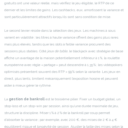
gratuits ont une valeur réelle, mais vérifiez le jeu éligible, le RTP de ce
dernier et les limites de gains. Les cashbacks, eux, amortissent la variance et
sont particulièrement attractifs lorsqu’ils sont sans condition de mise.
Le second levier réside dans la sélection des jeux. Les machines à sous
varient en volatilité : les titres à haute variance offrent des gains plus rares
mais plus élevés, tandis que les slots à faible variance procurent des
sessions plus stables. Côté
jeux de table
, le blackjack avec stratégie de base
affiche un avantage de la maison potentiellement inférieur à 1 %, la roulette
européenne avec règle « partage » peut descendre à 1,35 % ; les vidéopokers
optimisés présentent souvent des RTP > 99 % selon la variante. Les jeux en
direct, plus lents, limitent mécaniquement l’exposition horaire et peuvent
aider à mieux gérer le rythme.
La
gestion de bankroll
est le troisième pilier. Fixer un budget global, un
stop-loss et un stop-win par session, ainsi qu’une durée maximale de jeu,
structure la discipline. Miser 1 % à 2 % de la bankroll par coup permet
d’absorber la variance ; par exemple, avec 200 €, des mises de 2 € à 4 €
équilibrent risque et longévité de session. Ajuster la taille des mises selon la