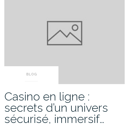
BLOG
Casino en ligne :
secrets d’un univers
sécurisé, immersif…