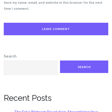
Save my name, email, and website in this browser for the next
time I comment.
Search
SEARCH
Recent Posts
The Fake Webcam Revolution: Streamlining Your