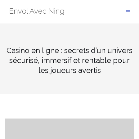
Skip
Envol Avec Ning
to
content
Casino en ligne : secrets d’un univers
sécurisé, immersif et rentable pour
les joueurs avertis