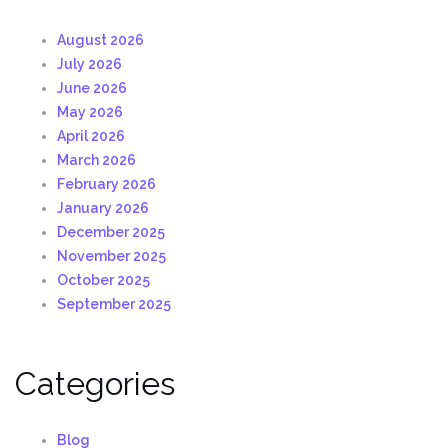
August 2026
July 2026
June 2026
May 2026
April 2026
March 2026
February 2026
January 2026
December 2025
November 2025
October 2025
September 2025
Categories
Blog