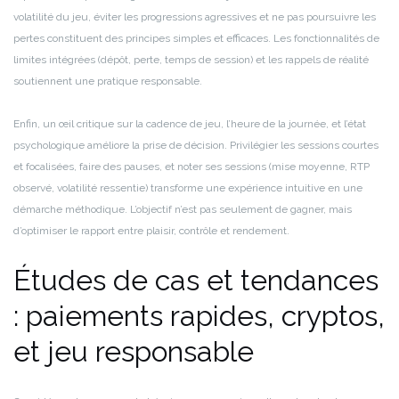
volatilité du jeu, éviter les progressions agressives et ne pas poursuivre les
pertes constituent des principes simples et efficaces. Les fonctionnalités de
limites intégrées (dépôt, perte, temps de session) et les rappels de réalité
soutiennent une pratique responsable.
Enfin, un œil critique sur la cadence de jeu, l’heure de la journée, et l’état
psychologique améliore la prise de décision. Privilégier les sessions courtes
et focalisées, faire des pauses, et noter ses sessions (mise moyenne, RTP
observé, volatilité ressentie) transforme une expérience intuitive en une
démarche méthodique. L’objectif n’est pas seulement de gagner, mais
d’optimiser le rapport entre plaisir, contrôle et rendement.
Études de cas et tendances
: paiements rapides, cryptos,
et jeu responsable