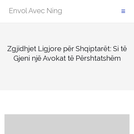
Skip
Envol Avec Ning
to
content
Zgjidhjet Ligjore për Shqiptarët: Si të
Gjeni një Avokat të Përshtatshëm