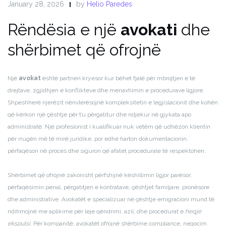
January 28, 2026
by
Helio Paredes
Rëndësia e një
avokati
dhe
shërbimet që ofrojnë
Një
avokat
është partneri kryesor kur bëhet fjalë për mbrojtjen e të
drejtave, zgjidhjen e konflikteve dhe menaxhimin e procedurave ligjore.
Shpeshherë njerëzit nënvlerësojnë kompleksitetin e legjislacionit dhe kohën
që kërkon një çështje për t’u përgatitur dhe ndjekur në gjykata apo
administratë. Një profesionist i kualifikuar nuk vetëm që udhëzon klientin
për rrugën më të mirë juridike, por edhe harton dokumentacionin,
përfaqëson në proces dhe siguron që afatet procedurale të respektohen.
Shërbimet që ofrojnë zakonisht përfshijnë këshillimin ligjor parësor,
përfaqësimin penal, përgatitjen e kontratave, çështjet familjare, pronësore
dhe administrative. Avokatët e specializuar në çështje emigracioni mund të
ndihmojnë me aplikime për leje qëndrimi, azil, dhe procedurat e
heqje
ekspulsi
. Për kompanitë, avokatët ofrojnë shërbime compliance, negocim