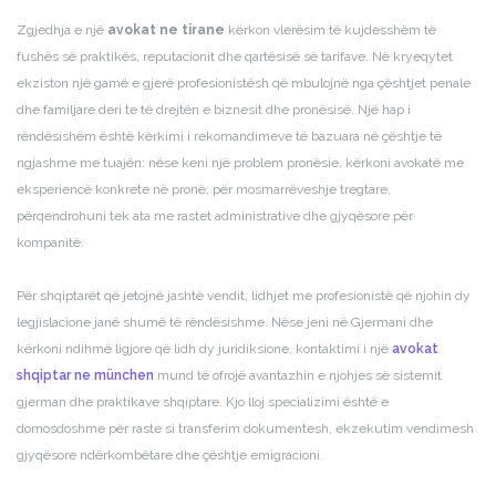
Zgjedhja e një
avokat ne tirane
kërkon vlerësim të kujdesshëm të
fushës së praktikës, reputacionit dhe qartësisë së tarifave. Në kryeqytet
ekziston një gamë e gjerë profesionistësh që mbulojnë nga çështjet penale
dhe familjare deri te të drejtën e biznesit dhe pronësisë. Një hap i
rëndësishëm është kërkimi i rekomandimeve të bazuara në çështje të
ngjashme me tuajën: nëse keni një problem pronësie, kërkoni avokatë me
eksperiencë konkrete në pronë; për mosmarrëveshje tregtare,
përqendrohuni tek ata me rastet administrative dhe gjyqësore për
kompanitë.
Për shqiptarët që jetojnë jashtë vendit, lidhjet me profesionistë që njohin dy
legjislacione janë shumë të rëndësishme. Nëse jeni në Gjermani dhe
kërkoni ndihmë ligjore që lidh dy juridiksione, kontaktimi i një
avokat
shqiptar ne münchen
mund të ofrojë avantazhin e njohjes së sistemit
gjerman dhe praktikave shqiptare. Kjo lloj specializimi është e
domosdoshme për raste si transferim dokumentesh, ekzekutim vendimesh
gjyqësore ndërkombëtare dhe çështje emigracioni.