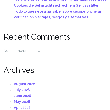
Cookies die Sehnsucht nach echtem Genuss stillen
Todo lo que necesitas saber sobre casinos online sin
verificación: ventajas, riesgos y alternativas
Recent Comments
No comments to show.
Archives
August 2026
July 2026
June 2026
May 2026
April 2026