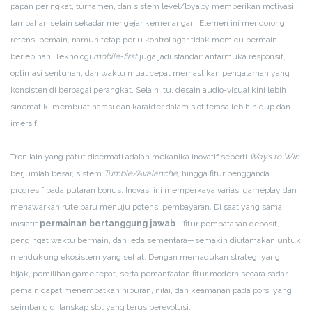
papan peringkat, turnamen, dan sistem level/loyalty memberikan motivasi
tambahan selain sekadar mengejar kemenangan. Elemen ini mendorong
retensi pemain, namun tetap perlu kontrol agar tidak memicu bermain
berlebihan. Teknologi
mobile-first
juga jadi standar: antarmuka responsif,
optimasi sentuhan, dan waktu muat cepat memastikan pengalaman yang
konsisten di berbagai perangkat. Selain itu, desain audio-visual kini lebih
sinematik, membuat narasi dan karakter dalam slot terasa lebih hidup dan
imersif.
Tren lain yang patut dicermati adalah mekanika inovatif seperti
Ways to Win
berjumlah besar, sistem
Tumble/Avalanche
, hingga fitur pengganda
progresif pada putaran bonus. Inovasi ini memperkaya variasi gameplay dan
menawarkan rute baru menuju potensi pembayaran. Di saat yang sama,
inisiatif
permainan bertanggung jawab
—fitur pembatasan deposit,
pengingat waktu bermain, dan jeda sementara—semakin diutamakan untuk
mendukung ekosistem yang sehat. Dengan memadukan strategi yang
bijak, pemilihan game tepat, serta pemanfaatan fitur modern secara sadar,
pemain dapat menempatkan hiburan, nilai, dan keamanan pada porsi yang
seimbang di lanskap slot yang terus berevolusi.