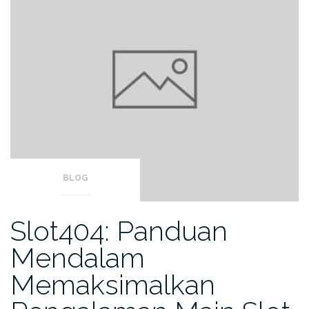
BLOG
Slot404: Panduan
Mendalam
Memaksimalkan