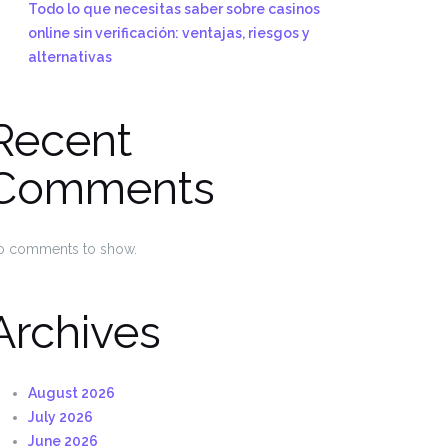
Todo lo que necesitas saber sobre casinos
online sin verificación: ventajas, riesgos y
alternativas
Recent
Comments
o comments to show.
Archives
August 2026
July 2026
June 2026