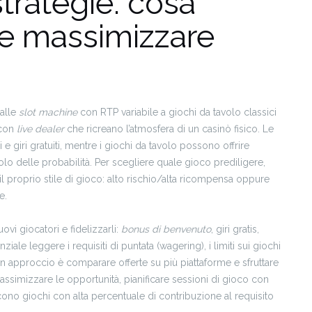
trategie: cosa
me massimizzare
dalle
slot machine
con RTP variabile a giochi da tavolo classici
 con
live dealer
che ricreano l’atmosfera di un casinò fisico. Le
 giri gratuiti, mentre i giochi da tavolo possono offrire
olo delle probabilità. Per scegliere quale gioco prediligere,
 il proprio stile di gioco: alto rischio/alta ricompensa oppure
e.
ovi giocatori e fidelizzarli:
bonus di benvenuto
, giri gratis,
le leggere i requisiti di puntata (wagering), i limiti sui giochi
n approccio è comparare offerte su più piattaforme e sfruttare
assimizzare le opportunità, pianificare sessioni di gioco con
cono giochi con alta percentuale di contribuzione al requisito