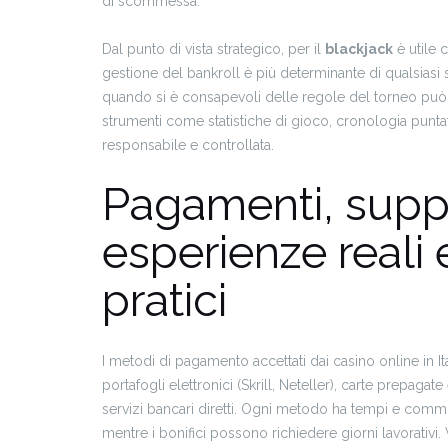
di scommessa.
Dal punto di vista strategico, per il
blackjack
è utile 
gestione del bankroll è più determinante di qualsiasi s
quando si è consapevoli delle regole del torneo può a
strumenti come statistiche di gioco, cronologia puntat
responsabile e controllata.
Pagamenti, suppor
esperienze reali
pratici
I metodi di pagamento accettati dai casino online in It
portafogli elettronici (Skrill, Neteller), carte prepag
servizi bancari diretti. Ogni metodo ha tempi e commissi
mentre i bonifici possono richiedere giorni lavorativi. Ve