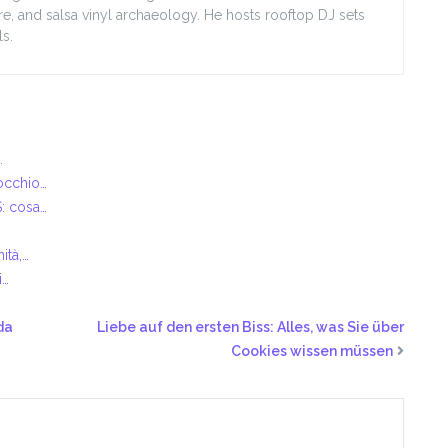
ore, and salsa vinyl archaeology. He hosts rooftop DJ sets
s.
…
occhio…
: cosa…
ità,…
i…
da
Liebe auf den ersten Biss: Alles, was Sie über
Cookies wissen müssen