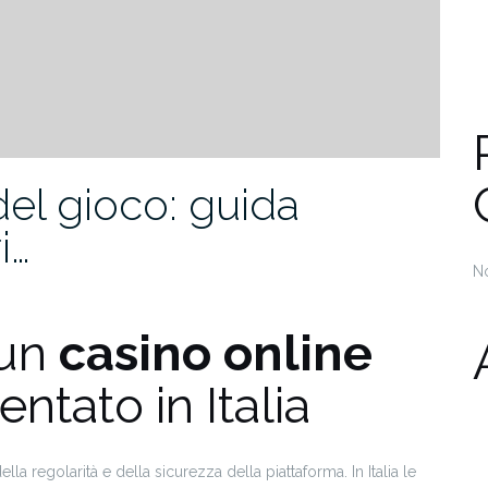
del gioco: guida
i…
N
 un
casino online
ntato in Italia
della regolarità e della sicurezza della piattaforma. In Italia le