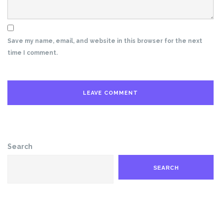
Save my name, email, and website in this browser for the next
time I comment.
Search
SEARCH