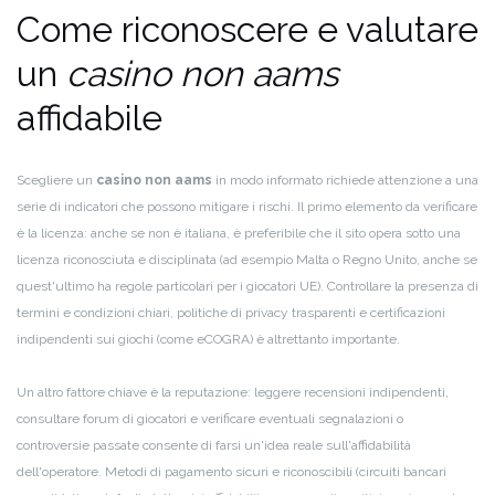
Come riconoscere e valutare
un
casino non aams
affidabile
Scegliere un
casino non aams
in modo informato richiede attenzione a una
serie di indicatori che possono mitigare i rischi. Il primo elemento da verificare
è la licenza: anche se non è italiana, è preferibile che il sito opera sotto una
licenza riconosciuta e disciplinata (ad esempio Malta o Regno Unito, anche se
quest'ultimo ha regole particolari per i giocatori UE). Controllare la presenza di
termini e condizioni chiari, politiche di privacy trasparenti e certificazioni
indipendenti sui giochi (come eCOGRA) è altrettanto importante.
Un altro fattore chiave è la reputazione: leggere recensioni indipendenti,
consultare forum di giocatori e verificare eventuali segnalazioni o
controversie passate consente di farsi un'idea reale sull'affidabilità
dell'operatore. Metodi di pagamento sicuri e riconoscibili (circuiti bancari