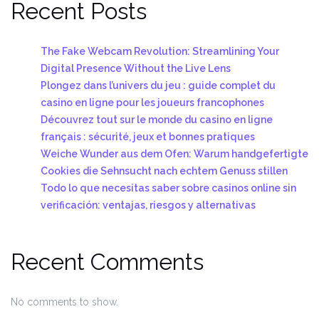
Recent Posts
The Fake Webcam Revolution: Streamlining Your
Digital Presence Without the Live Lens
Plongez dans l’univers du jeu : guide complet du
casino en ligne pour les joueurs francophones
Découvrez tout sur le monde du casino en ligne
français : sécurité, jeux et bonnes pratiques
Weiche Wunder aus dem Ofen: Warum handgefertigte
Cookies die Sehnsucht nach echtem Genuss stillen
Todo lo que necesitas saber sobre casinos online sin
verificación: ventajas, riesgos y alternativas
Recent Comments
No comments to show.