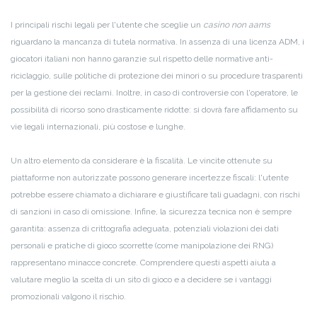
I principali rischi legali per l'utente che sceglie un
casino non aams
riguardano la mancanza di tutela normativa. In assenza di una licenza ADM, i
giocatori italiani non hanno garanzie sul rispetto delle normative anti-
riciclaggio, sulle politiche di protezione dei minori o su procedure trasparenti
per la gestione dei reclami. Inoltre, in caso di controversie con l'operatore, le
possibilità di ricorso sono drasticamente ridotte: si dovrà fare affidamento su
vie legali internazionali, più costose e lunghe.
Un altro elemento da considerare è la fiscalità. Le vincite ottenute su
piattaforme non autorizzate possono generare incertezze fiscali: l'utente
potrebbe essere chiamato a dichiarare e giustificare tali guadagni, con rischi
di sanzioni in caso di omissione. Infine, la sicurezza tecnica non è sempre
garantita: assenza di crittografia adeguata, potenziali violazioni dei dati
personali e pratiche di gioco scorrette (come manipolazione dei RNG)
rappresentano minacce concrete. Comprendere questi aspetti aiuta a
valutare meglio la scelta di un sito di gioco e a decidere se i vantaggi
promozionali valgono il rischio.