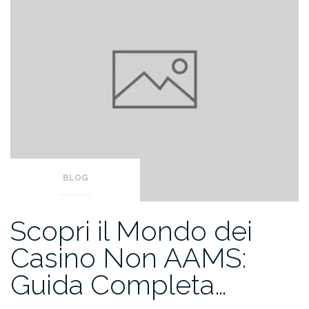
BLOG
Scopri il Mondo dei
Casino Non AAMS:
Guida Completa…