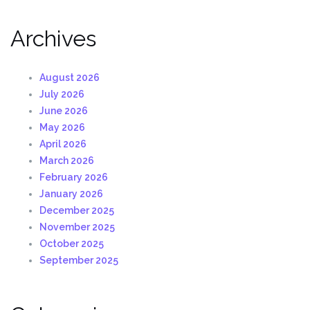
Archives
August 2026
July 2026
June 2026
May 2026
April 2026
March 2026
February 2026
January 2026
December 2025
November 2025
October 2025
September 2025