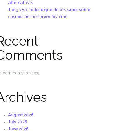
alternativas
Juega ya: todo lo que debes saber sobre
casinos online sin verificación
Recent
Comments
o comments to show.
Archives
August 2026
July 2026
June 2026