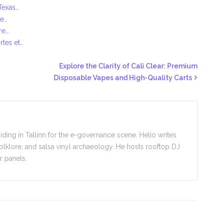
 Texas…
 e…
re…
rtes et…
Explore the Clarity of Cali Clear: Premium
Disposable Vapes and High-Quality Carts
iding in Tallinn for the e-governance scene. Helio writes
folklore, and salsa vinyl archaeology. He hosts rooftop DJ
r panels.