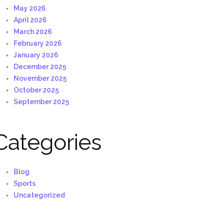
May 2026
April 2026
March 2026
February 2026
January 2026
December 2025
November 2025
October 2025
September 2025
Categories
Blog
Sports
Uncategorized