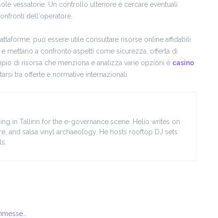
ole vessatorie. Un controllo ulteriore è cercare eventuali
onfronti dell'operatore.
attaforme, può essere utile consultare risorse online affidabili
 e mettano a confronto aspetti come sicurezza, offerta di
mpio di risorsa che menziona e analizza varie opzioni è
casino
arsi tra offerte e normative internazionali.
ing in Tallinn for the e-governance scene. Helio writes on
ore, and salsa vinyl archaeology. He hosts rooftop DJ sets
s.
ommesse…