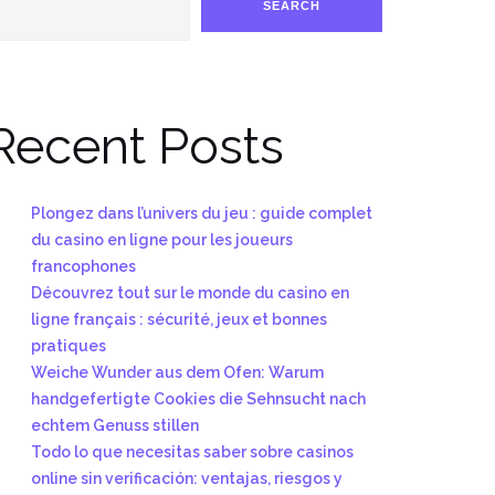
SEARCH
Recent Posts
Plongez dans l’univers du jeu : guide complet
du casino en ligne pour les joueurs
francophones
Découvrez tout sur le monde du casino en
ligne français : sécurité, jeux et bonnes
pratiques
Weiche Wunder aus dem Ofen: Warum
handgefertigte Cookies die Sehnsucht nach
echtem Genuss stillen
Todo lo que necesitas saber sobre casinos
online sin verificación: ventajas, riesgos y