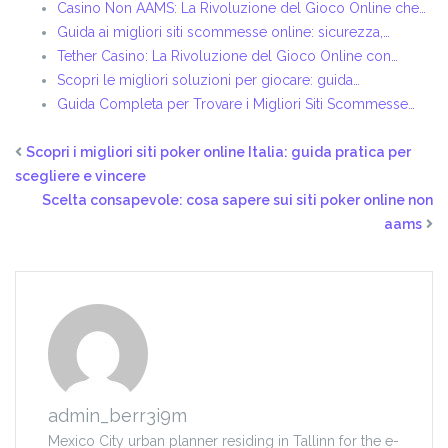
Casino Non AAMS: La Rivoluzione del Gioco Online che…
Guida ai migliori siti scommesse online: sicurezza,…
Tether Casino: La Rivoluzione del Gioco Online con…
Scopri le migliori soluzioni per giocare: guida…
Guida Completa per Trovare i Migliori Siti Scommesse…
Scopri i migliori siti poker online Italia: guida pratica per
scegliere e vincere
Scelta consapevole: cosa sapere sui siti poker online non
aams
admin_berr3i9m
Mexico City urban planner residing in Tallinn for the e-