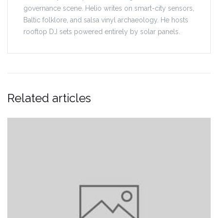
governance scene. Helio writes on smart-city sensors,
Baltic folklore, and salsa vinyl archaeology. He hosts
rooftop DJ sets powered entirely by solar panels.
Related articles