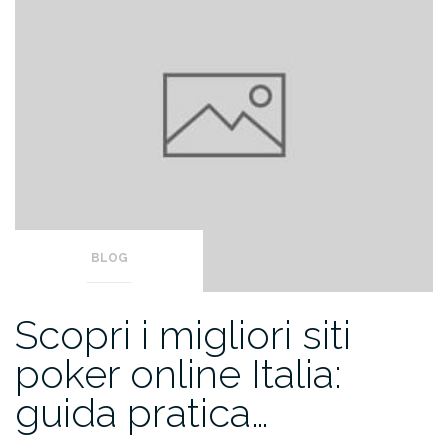
BLOG
Scopri i migliori siti
poker online Italia:
guida pratica…