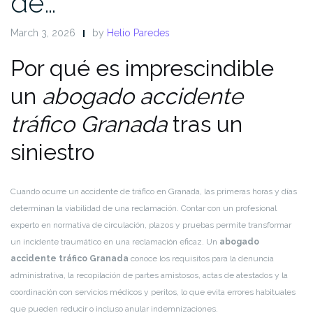
de…
March 3, 2026
by
Helio Paredes
Por qué es imprescindible
un
abogado accidente
tráfico Granada
tras un
siniestro
Cuando ocurre un accidente de tráfico en Granada, las primeras horas y días
determinan la viabilidad de una reclamación. Contar con un profesional
experto en normativa de circulación, plazos y pruebas permite transformar
un incidente traumático en una reclamación eficaz. Un
abogado
accidente tráfico Granada
conoce los requisitos para la denuncia
administrativa, la recopilación de partes amistosos, actas de atestados y la
coordinación con servicios médicos y peritos, lo que evita errores habituales
que pueden reducir o incluso anular indemnizaciones.