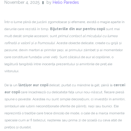
November 4, 2025
by
Helio Paredes
Într-o lume plină de jucării zgomotoase și efemere, există o magie aparte în
darurile care rezistă în timp.
Bijuteriile din aur pentru copii
sunt mai
mult decât simple accesorii; sunt
primul contact al micuțului cu lumea
rafinată a valorii și a frumosului
. Aceste obiecte delicate, create cu grijă și
pasiune, devin martori ai primilor pași, ai primului zâmbet și ai momentelor
care constituie fundația unei vieți. Sunt călcâiul de aur al copilăriei, o
legătură tangibilă între inocența prezentului și amintirile de preț ale
viitorului.
De la un
lănțișor aur copii
delicat, purtat cu mândrie la gât, până la
cercei
aur copii
care încadrează cu delicatețe fața unui nou-născut, fiecare piesă
spune o poveste. Acestea nu sunt simple decorațiuni, ci investiții în amintiri,
simboluri ale iubirii necondiționate oferite de părinți, nași sau bunici. Ele
reprezintă o tradiție care trece dincolo de mode, o cale de a marca momente
speciale cum ar fi botezul, nașterea sau prima zi de școală cu ceva atât de
prețios și durabil.