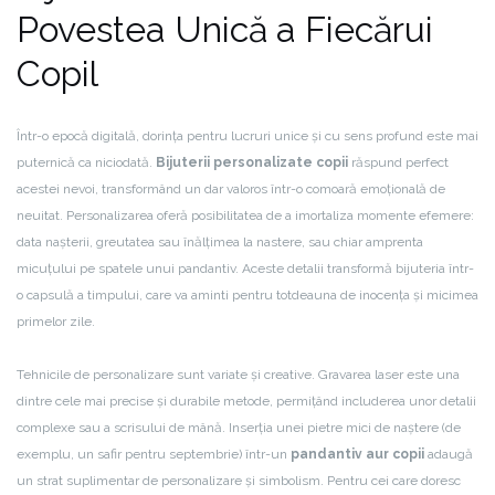
Povestea Unică a Fiecărui
Copil
Într-o epocă digitală, dorința pentru lucruri unice și cu sens profund este mai
puternică ca niciodată.
Bijuterii personalizate copii
răspund perfect
acestei nevoi, transformând un dar valoros într-o comoară emoțională de
neuitat. Personalizarea oferă posibilitatea de a imortaliza momente efemere:
data nașterii, greutatea sau înălțimea la nastere, sau chiar amprenta
micuțului pe spatele unui pandantiv. Aceste detalii transformă bijuteria într-
o capsulă a timpului, care va aminti pentru totdeauna de inocența și micimea
primelor zile.
Tehnicile de personalizare sunt variate și creative. Gravarea laser este una
dintre cele mai precise și durabile metode, permițând includerea unor detalii
complexe sau a scrisului de mână. Inserția unei pietre mici de naștere (de
exemplu, un safir pentru septembrie) într-un
pandantiv aur copii
adaugă
un strat suplimentar de personalizare și simbolism. Pentru cei care doresc