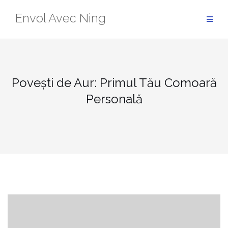
Skip
Envol Avec Ning
to
content
Povești de Aur: Primul Tău Comoară
Personală