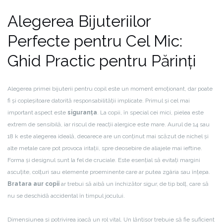
Alegerea Bijuteriilor
Perfecte pentru Cel Mic:
Ghid Practic pentru Părinți
Alegerea primei bijuterii pentru copil este un moment emoționant, dar poate
fi și copleșitoare datorită responsabilității implicate. Primul și cel mai
important aspect este
siguranța
. La copii, în special cei mici, pielea este
extrem de sensibilă, iar riscul de reacții alergice este mare. Aurul de 14 sau
18 k este alegerea ideală, deoarece are un conținut mai scăzut de nichel și
alte metale care pot provoca iritații, spre deosebire de aliajele mai ieftine.
Forma și designul sunt la fel de cruciale. Este esențial să evitați margini
ascuțite, colțuri sau elemente proeminente care ar putea zgâria sau înțepa.
Bratara aur copii
ar trebui să aibă un închizător sigur, de tip bolț, care să
nu se deschidă accidental în timpul jocului.
Dimensiunea și potrivirea joacă un rol vital. Un lănțișor trebuie să fie suficient