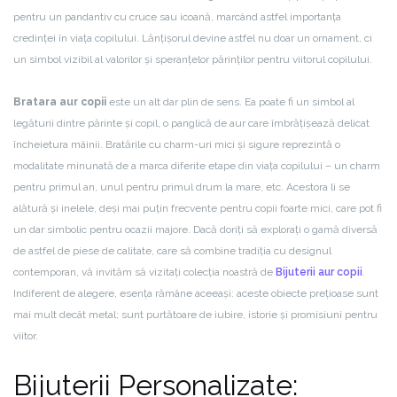
pentru un pandantiv cu cruce sau icoană, marcând astfel importanța
credinței în viața copilului. Lănțișorul devine astfel nu doar un ornament, ci
un simbol vizibil al valorilor și speranțelor părinților pentru viitorul copilului.
Bratara aur copii
este un alt dar plin de sens. Ea poate fi un simbol al
legăturii dintre părinte și copil, o panglică de aur care îmbrățișează delicat
încheietura mâinii. Bratările cu charm-uri mici și sigure reprezintă o
modalitate minunată de a marca diferite etape din viața copilului – un charm
pentru primul an, unul pentru primul drum la mare, etc. Acestora li se
alătură și inelele, deși mai puțin frecvente pentru copii foarte mici, care pot fi
un dar simbolic pentru ocazii majore. Dacă doriți să explorați o gamă diversă
de astfel de piese de calitate, care să combine tradiția cu designul
contemporan, vă invităm să vizitați colecția noastră de
Bijuterii aur copii
.
Indiferent de alegere, esența rămâne aceeași: aceste obiecte prețioase sunt
mai mult decât metal; sunt purtătoare de iubire, istorie și promisiuni pentru
viitor.
Bijuterii Personalizate: