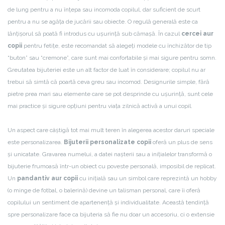
de lung pentru a nu înțepa sau incomoda copilul, dar suficient de scurt
pentru a nu se agăța de jucării sau obiecte. O regulă generală este ca
lănțișorul să poată fi introdus cu ușurință sub cămașă. În cazul
cercei aur
copii
pentru fetițe, este recomandat să alegeți modele cu închizător de tip
“buton” sau “cremone”, care sunt mai confortabile și mai sigure pentru somn.
Greutatea bijuteriei este un alt factor de luat în considerare; copilul nu ar
trebui să simtă că poartă ceva greu sau incomod. Designurile simple, fără
pietre prea mari sau elemente care se pot desprinde cu ușurință, sunt cele
mai practice și sigure opțiuni pentru viața zilnică activă a unui copil.
Un aspect care câștigă tot mai mult teren în alegerea acestor daruri speciale
este personalizarea.
Bijuterii personalizate copii
oferă un plus de sens
și unicatate. Gravarea numelui, a datei nașterii sau a inițialelor transformă o
bijuterie frumoasă într-un obiect cu poveste personală, imposibil de replicat.
Un
pandantiv aur copii
cu inițială sau un simbol care reprezintă un hobby
(o minge de fotbal, o balerină) devine un talisman personal, care îi oferă
copilului un sentiment de apartenență și individualitate. Această tendință
spre personalizare face ca bijuteria să fie nu doar un accesoriu, ci o extensie