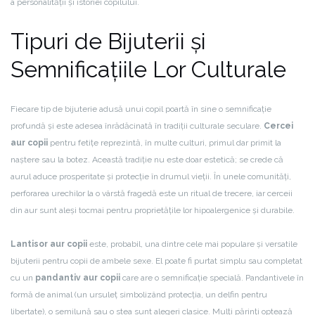
a personalității și istoriei copilului.
Tipuri de Bijuterii și
Semnificațiile Lor Culturale
Fiecare tip de bijuterie adusă unui copil poartă în sine o semnificație
profundă și este adesea înrădăcinată în tradiții culturale seculare.
Cercei
aur copii
pentru fetițe reprezintă, în multe culturi, primul dar primit la
naștere sau la botez. Această tradiție nu este doar estetică; se crede că
aurul aduce prosperitate și protecție în drumul vieții. În unele comunități,
perforarea urechilor la o vârstă fragedă este un ritual de trecere, iar cerceii
din aur sunt aleși tocmai pentru proprietățile lor hipoalergenice și durabile.
Lantisor aur copii
este, probabil, una dintre cele mai populare și versatile
bijuterii pentru copii de ambele sexe. El poate fi purtat simplu sau completat
cu un
pandantiv aur copii
care are o semnificație specială. Pandantivele în
formă de animal (un ursuleț simbolizând protecția, un delfin pentru
libertate), o semilună sau o stea sunt alegeri clasice. Mulți părinți optează