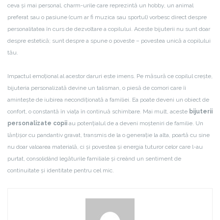
ceva și mai personal, charm-urile care reprezintă un hobby, un animal
preferat sau o pasiune (cum ar fi muzica sau sportul) vorbesc direct despre
personalitatea în curs de dezvoltare a copilului. Aceste bijuterii nu sunt doar
despre estetică; sunt despre a spune o poveste – povestea unică a copilului
tău.
Impactul emoțional al acestor daruri este imens. Pe măsură ce copilul crește,
bijuteria personalizată devine un talisman, o piesă de comori care îi
amintește de iubirea necondiționată a familiei. Ea poate deveni un obiect de
confort, o constantă în viața în continuă schimbare. Mai mult, aceste
bijuterii
personalizate copii
au potențialul de a deveni moșteniri de familie. Un
lănțișor cu pandantiv gravat, transmis de la o generație la alta, poartă cu sine
nu doar valoarea materială, ci și povestea și energia tuturor celor care l-au
purtat, consolidând legăturile familiale și creând un sentiment de
continuitate și identitate pentru cel mic.