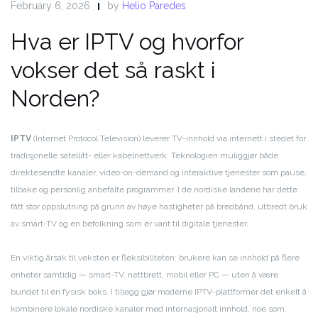
February 6, 2026
by
Helio Paredes
Hva er IPTV og hvorfor
vokser det så raskt i
Norden?
IPTV
(Internet Protocol Television) leverer TV-innhold via internett i stedet for
tradisjonelle satellitt- eller kabelnettverk. Teknologien muliggjør både
direktesendte kanaler, video-on-demand og interaktive tjenester som pause,
tilbake og personlig anbefalte programmer. I de nordiske landene har dette
fått stor oppslutning på grunn av høye hastigheter på bredbånd, utbredt bruk
av smart-TV og en befolkning som er vant til digitale tjenester.
En viktig årsak til veksten er fleksibiliteten: brukere kan se innhold på flere
enheter samtidig — smart-TV, nettbrett, mobil eller PC — uten å være
bundet til én fysisk boks. I tillegg gjør moderne IPTV-plattformer det enkelt å
kombinere lokale nordiske kanaler med internasjonalt innhold, noe som