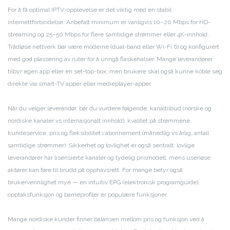
For å få optimal IPTV-opplevelse er det viktig med en stabil
internettforbindelse. Anbefalt minimum er vanligvis 10–20 Mbps for HD-
streaming og 25–50 Mbps for flere samtidige strømmer eller 4K-innhold.
Trådløse nettverk bør være moderne (dual-band eller Wi-Fi 6) og konfigurert
med god plassering av ruter for å unngå flaskehalser. Mange leverandører
tilbyr egen app eller en set-top-box, men brukere skal også kunne koble seg
direkte via smart-TV apper eller medieplayer-apper.
Når du velger leverandør, bør du vurdere følgende: kanaltilbud (norske og
nordiske kanaler vs internasjonalt innhold), kvalitet på strømmene,
kundeservice, pris og fleksibilitet i abonnement (månedlig vs årlig, antall
samtidige strømmer). Sikkerhet og lovlighet er også sentralt; lovlige
leverandører har lisensierte kanaler og tydelig prismodell, mens useriøse
aktører kan føre til brudd på opphavsrett. For mange betyr også
brukervennlighet mye — en intuitiv EPG (elektronisk programguide),
opptaksfunksjon og barneprofiler er populære funksjoner.
Mange nordiske kunder finner balansen mellom pris og funksjon ved å