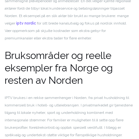
sammenligne prøveperioder og anmeldelser. En del velger kjente regionale
aktører fordi de tilbyr lokal kundeservice og betalingsløsninger tilpasset
Norden. Et eksempel på en slik aktør blir brukt av mange brukere: mange
velger
iptv nordic
for sitt brede kanalutvalg og fokus på nordisk innhold.
Vær oppmerksom på skjulte kostnader som ekstra gebyr for
premiumkanaler eller ekstra baller for flere enheter.
Bruksområder og reelle
eksempler fra Norge og
resten av Norden
IPTV brukes i en rekke sammenhenger i Norden, fra privat husholdning til
kommersiell bruk i hotell- og utleiebransjen. I privatmarkedet gir tjenestene
tilgang til lokale nyheter, sport og underholdning kombinert med
internasjonale strømmer. For familier er muligheten til å sette opp flere
brukerprofiler, foreldrekontroll og opptak spesielt verdifullt. I tillegg er
språkvalg og undertekst-støtte viktige for flerspråklige husholdninger.