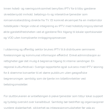
Innen hotell- og næringsvirksomhet benyttes IPTV for å tilby gjestene
skreddersydd innhold, betalings-tv og interaktive tjenester som
romservicebestilling direkte fra TV. Et konkret eksempel fra en mellomstor
hotellkjede i Norge viste at integrering av IPTV med hotellstyringssystemet
økte gjestetilfredsheten ved at gjestene fikk tilgang til lokale sportskanaler
og VOD uten kompliserte innloggingsprosesser.
I utdanning og offentlig sektor brukes IPTV til å distribuere seminarer,
forelesninger og kommunal informasjon effektivt. Enkel administrasjon av
rettigheter gjør det mulig å begrense tilgang til interne sendinger. En
regional kulturfestival i Sverige rapporterte også suksess med IPTV-løsning
for å strømme konserter til et større publikum uten geografiske
begrensninger, samtidig som de tjente inn billettinntekter ved
betalingsmodeller.
For sluttbrukeren er anbefalingen å prøve tjenester som tilbyr lokal support
og tydelig oversikt over kanaltilbud. Samtidig bør bedrifter og organisasjoner
vurdere skalerbarhet, sikkerhet og integrasjonsmuligheter før valg av