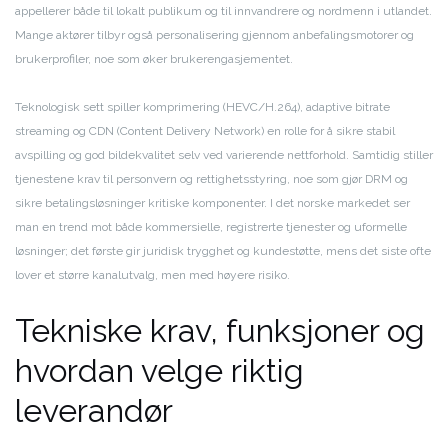
appellerer både til lokalt publikum og til innvandrere og nordmenn i utlandet.
Mange aktører tilbyr også personalisering gjennom anbefalingsmotorer og
brukerprofiler, noe som øker brukerengasjementet.
Teknologisk sett spiller komprimering (HEVC/H.264), adaptive bitrate
streaming og CDN (Content Delivery Network) en rolle for å sikre stabil
avspilling og god bildekvalitet selv ved varierende nettforhold. Samtidig stiller
tjenestene krav til personvern og rettighetsstyring, noe som gjør DRM og
sikre betalingsløsninger kritiske komponenter. I det norske markedet ser
man en trend mot både kommersielle, registrerte tjenester og uformelle
løsninger; det første gir juridisk trygghet og kundestøtte, mens det siste ofte
lover et større kanalutvalg, men med høyere risiko.
Tekniske krav, funksjoner og
hvordan velge riktig
leverandør