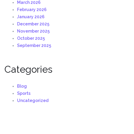
March 2026
February 2026
January 2026
December 2025
November 2025
October 2025
September 2025
Categories
Blog
Sports
Uncategorized