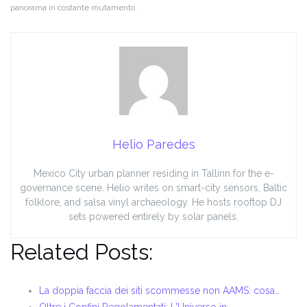
panorama in costante mutamento.
Helio Paredes
Mexico City urban planner residing in Tallinn for the e-
governance scene. Helio writes on smart-city sensors, Baltic
folklore, and salsa vinyl archaeology. He hosts rooftop DJ
sets powered entirely by solar panels.
Related Posts:
La doppia faccia dei siti scommesse non AAMS: cosa…