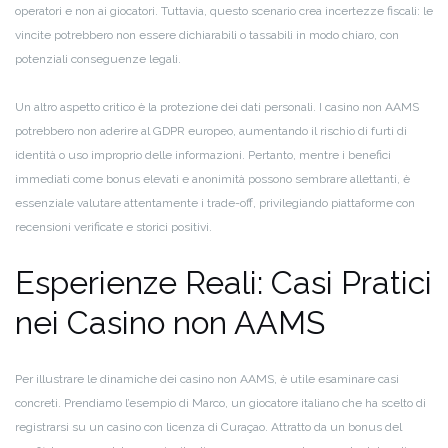
operatori e non ai giocatori. Tuttavia, questo scenario crea incertezze fiscali: le
vincite potrebbero non essere dichiarabili o tassabili in modo chiaro, con
potenziali conseguenze legali.
Un altro aspetto critico è la protezione dei dati personali. I casino non AAMS
potrebbero non aderire al GDPR europeo, aumentando il rischio di furti di
identità o uso improprio delle informazioni. Pertanto, mentre i benefici
immediati come bonus elevati e anonimità possono sembrare allettanti, è
essenziale valutare attentamente i trade-off, privilegiando piattaforme con
recensioni verificate e storici positivi.
Esperienze Reali: Casi Pratici
nei Casino non AAMS
Per illustrare le dinamiche dei casino non AAMS, è utile esaminare casi
concreti. Prendiamo l’esempio di Marco, un giocatore italiano che ha scelto di
registrarsi su un casino con licenza di Curaçao. Attratto da un bonus del