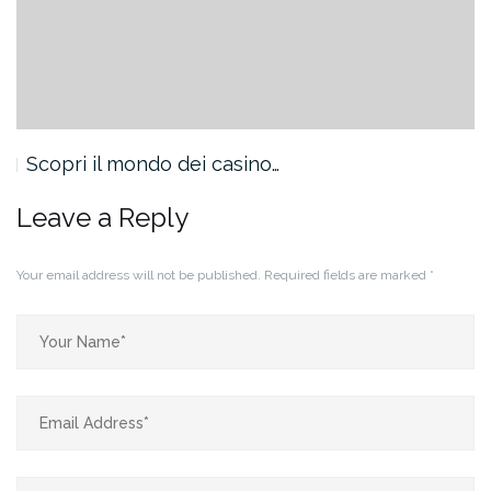
Scopri il mondo dei casino…
Leave a Reply
Your email address will not be published.
Required fields are marked
*