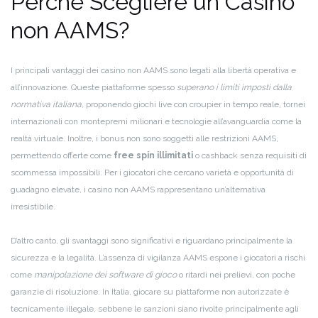
Perché Scegliere un Casino
non AAMS?
I principali vantaggi dei casino non AAMS sono legati alla libertà operativa e
all’innovazione. Queste piattaforme spesso
superano i limiti imposti dalla
normativa italiana
, proponendo giochi live con croupier in tempo reale, tornei
internazionali con montepremi milionari e tecnologie all’avanguardia come la
realtà virtuale. Inoltre, i bonus non sono soggetti alle restrizioni AAMS,
permettendo offerte come
free spin illimitati
o cashback senza requisiti di
scommessa impossibili. Per i giocatori che cercano varietà e opportunità di
guadagno elevate, i casino non AAMS rappresentano un’alternativa
irresistibile.
D’altro canto, gli svantaggi sono significativi e riguardano principalmente la
sicurezza e la legalità. L’assenza di vigilanza AAMS espone i giocatori a rischi
come
manipolazione dei software di gioco
o ritardi nei prelievi, con poche
garanzie di risoluzione. In Italia, giocare su piattaforme non autorizzate è
tecnicamente illegale, sebbene le sanzioni siano rivolte principalmente agli