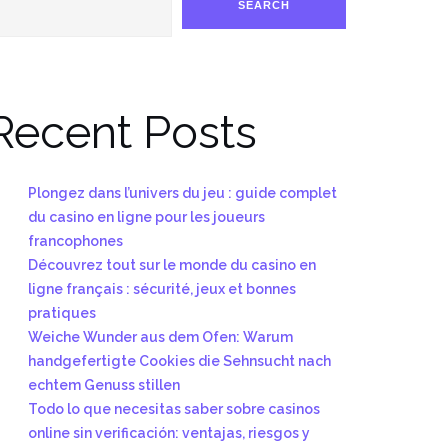
SEARCH
Recent Posts
Plongez dans l’univers du jeu : guide complet
du casino en ligne pour les joueurs
francophones
Découvrez tout sur le monde du casino en
ligne français : sécurité, jeux et bonnes
pratiques
Weiche Wunder aus dem Ofen: Warum
handgefertigte Cookies die Sehnsucht nach
echtem Genuss stillen
Todo lo que necesitas saber sobre casinos
online sin verificación: ventajas, riesgos y