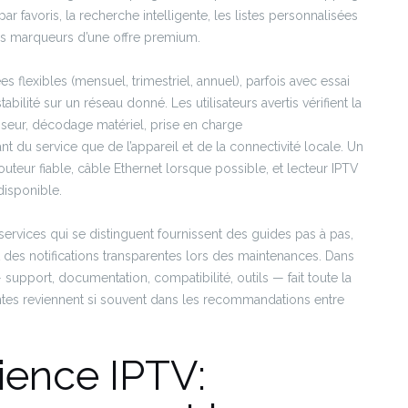
par favoris, la recherche intelligente, les listes personnalisées
des marqueurs d’une offre premium.
lexibles (mensuel, trimestriel, annuel), parfois avec essai
abilité sur un réseau donné. Les utilisateurs avertis vérifient la
sseur, décodage matériel, prise en charge
t du service que de l’appareil et de la connectivité locale. Un
uteur fiable, câble Ethernet lorsque possible, et lecteur IPTV
disponible.
services qui se distinguent fournissent des guides pas à pas,
et des notifications transparentes lors des maintenances. Dans
 support, documentation, compatibilité, outils — fait toute la
ntes reviennent si souvent dans les recommandations entre
rience IPTV: