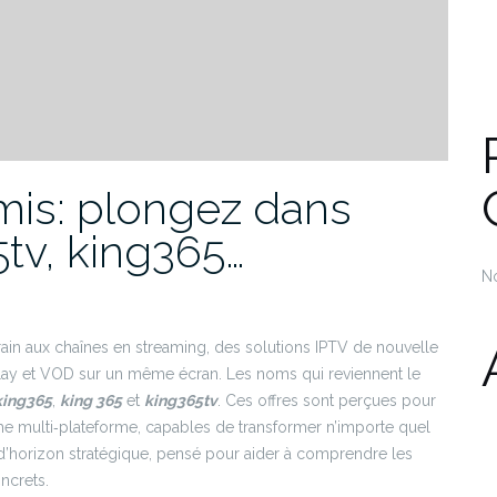
is: plongez dans
5tv, king365…
N
errain aux chaînes en streaming, des solutions IPTV de nouvelle
eplay et VOD sur un même écran. Les noms qui reviennent le
king365
,
king 365
et
king365tv
. Ces offres sont perçues pour
oche multi‑plateforme, capables de transformer n’importe quel
 d’horizon stratégique, pensé pour aider à comprendre les
oncrets.