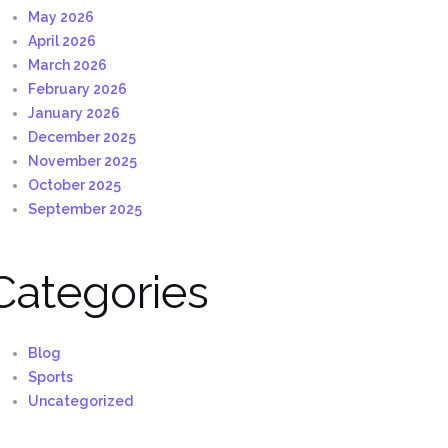
May 2026
April 2026
March 2026
February 2026
January 2026
December 2025
November 2025
October 2025
September 2025
Categories
Blog
Sports
Uncategorized