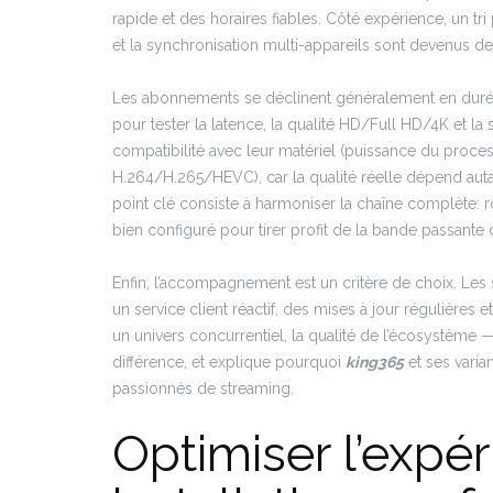
rapide et des horaires fiables. Côté expérience, un tri 
et la synchronisation multi-appareils sont devenus 
Les abonnements se déclinent généralement en durées f
pour tester la latence, la qualité HD/Full HD/4K et la st
compatibilité avec leur matériel (puissance du proce
H.264/H.265/HEVC), car la qualité réelle dépend autan
point clé consiste à harmoniser la chaîne complète: ro
bien configuré pour tirer profit de la bande passante 
Enfin, l’accompagnement est un critère de choix. Les 
un service client réactif, des mises à jour régulières 
un univers concurrentiel, la qualité de l’écosystème —
différence, et explique pourquoi
king365
et ses varia
passionnés de streaming.
Optimiser l’expé