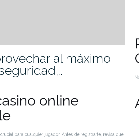
rovechar al máximo
 seguridad,…
N
asino online
le
crucial para cualquier jugador. Antes de registrarte, revisa que