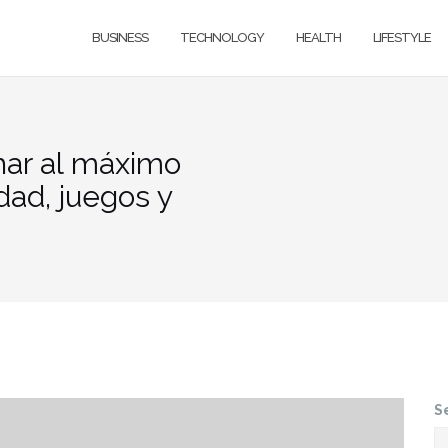
BUSINESS
TECHNOLOGY
HEALTH
LIFESTYLE
ar al máximo
dad, juegos y
S