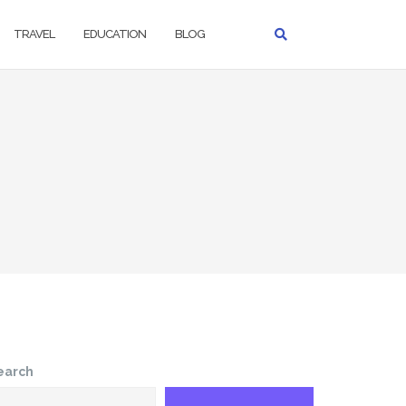
TRAVEL
EDUCATION
BLOG
earch