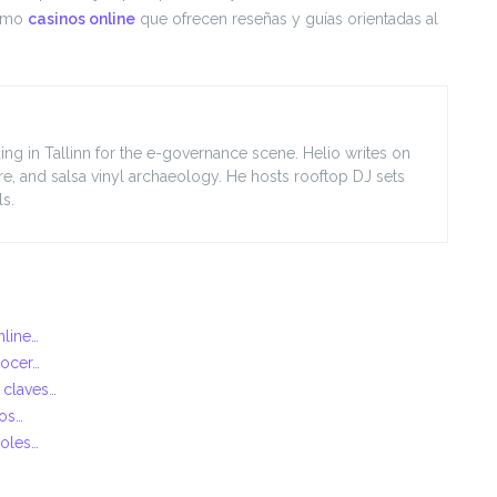
como
casinos online
que ofrecen reseñas y guías orientadas al
ing in Tallinn for the e-governance scene. Helio writes on
ore, and salsa vinyl archaeology. He hosts rooftop DJ sets
s.
nline…
nocer…
 claves…
nos…
ñoles…