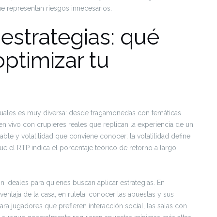
ue representan riesgos innecesarios.
estrategias: qué
ptimizar tu
uales es muy diversa: desde tragamonedas con temáticas
 vivo con crupieres reales que replican la experiencia de un
able y volatilidad que conviene conocer: la volatilidad define
ue el RTP indica el porcentaje teórico de retorno a largo
 ideales para quienes buscan aplicar estrategias. En
 ventaja de la casa; en ruleta, conocer las apuestas y sus
ara jugadores que prefieren interacción social, las salas con