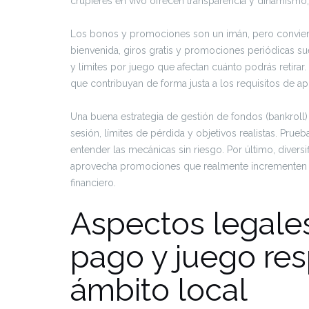
crupieres en vivo ofrecen transparencia y dinamismo
Los bonos y promociones son un imán, pero convien
bienvenida, giros gratis y promociones periódicas su
y límites por juego que afectan cuánto podrás retirar.
que contribuyan de forma justa a los requisitos de ap
Una buena estrategia de gestión de fondos (bankroll
sesión, límites de pérdida y objetivos realistas. Pr
entender las mecánicas sin riesgo. Por último, diversif
aprovecha promociones que realmente incrementen tu
financiero.
Aspectos legale
pago y juego res
ámbito local