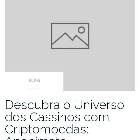
BLOG
Descubra o Universo
dos Cassinos com
Criptomoedas: