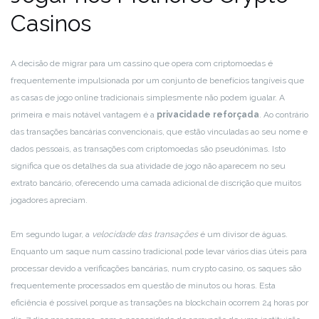
Casinos
A decisão de migrar para um cassino que opera com criptomoedas é
frequentemente impulsionada por um conjunto de benefícios tangíveis que
as casas de jogo online tradicionais simplesmente não podem igualar. A
primeira e mais notável vantagem é a
privacidade reforçada
. Ao contrário
das transações bancárias convencionais, que estão vinculadas ao seu nome e
dados pessoais, as transações com criptomoedas são pseudónimas. Isto
significa que os detalhes da sua atividade de jogo não aparecem no seu
extrato bancário, oferecendo uma camada adicional de discrição que muitos
jogadores apreciam.
Em segundo lugar, a
velocidade das transações
é um divisor de águas.
Enquanto um saque num cassino tradicional pode levar vários dias úteis para
processar devido a verificações bancárias, num crypto casino, os saques são
frequentemente processados em questão de minutos ou horas. Esta
eficiência é possível porque as transações na blockchain ocorrem 24 horas por