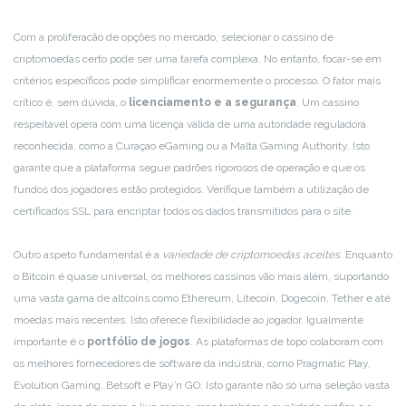
Com a proliferacão de opções no mercado, selecionar o cassino de
criptomoedas certo pode ser uma tarefa complexa. No entanto, focar-se em
critérios específicos pode simplificar enormemente o processo. O fator mais
crítico é, sem dúvida, o
licenciamento e a segurança
. Um cassino
respeitável opera com uma licença válida de uma autoridade reguladora
reconhecida, como a Curaçao eGaming ou a Malta Gaming Authority. Isto
garante que a plataforma segue padrões rigorosos de operação e que os
fundos dos jogadores estão protegidos. Verifique também a utilização de
certificados SSL para encriptar todos os dados transmitidos para o site.
Outro aspeto fundamental é a
variedade de criptomoedas aceites
. Enquanto
o Bitcoin é quase universal, os melhores cassinos vão mais além, suportando
uma vasta gama de altcoins como Ethereum, Litecoin, Dogecoin, Tether e até
moedas mais recentes. Isto oferece flexibilidade ao jogador. Igualmente
importante é o
portfólio de jogos
. As plataformas de topo colaboram com
os melhores fornecedores de software da indústria, como Pragmatic Play,
Evolution Gaming, Betsoft e Play’n GO. Isto garante não só uma seleção vasta