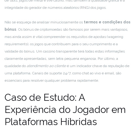
de slots, jogos de mesa e live casino, mas também a qualidade gráfica e a
integridade do gerador de números aleatórios (RNG) dos jogos.
Não se esqueça de analisar minuciosamente os
termos e condições dos
bónus
. Os bónus de criptomoedas são famosos por serem mais vantajosos,
mas ainda assim é vital compreender os requisitos de apostas (wagering
requirements), os jogos que contribuem para o seu cumprimento e a
validade do bónus. Um cassino transparente terá todas estas informações
claramente apresentadas, sem letra pequena enganosa. Por último, a
qualidade do
atendimento ao cliente
é um indicador chave da reputação de
uma plataforma. Canais de suporte 24/7, como chat ao vivo e email, são
essenciais para resolver qualquer problema rapidamente.
Caso de Estudo: A
Experiência do Jogador em
Plataformas Híbridas