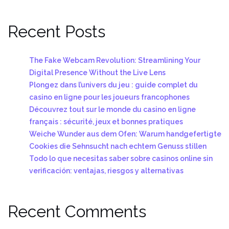
Recent Posts
The Fake Webcam Revolution: Streamlining Your
Digital Presence Without the Live Lens
Plongez dans l’univers du jeu : guide complet du
casino en ligne pour les joueurs francophones
Découvrez tout sur le monde du casino en ligne
français : sécurité, jeux et bonnes pratiques
Weiche Wunder aus dem Ofen: Warum handgefertigte
Cookies die Sehnsucht nach echtem Genuss stillen
Todo lo que necesitas saber sobre casinos online sin
verificación: ventajas, riesgos y alternativas
Recent Comments