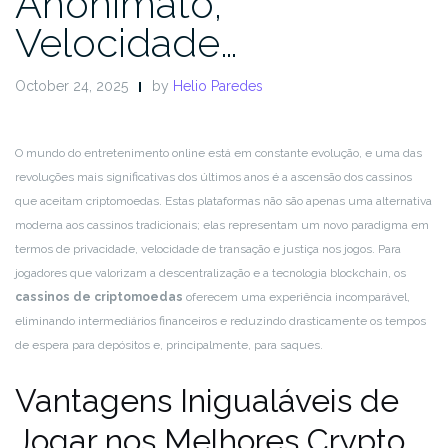
Anonimato,
Velocidade…
October 24, 2025
by
Helio Paredes
O mundo do entretenimento online está em constante evolução, e uma das
revoluções mais significativas dos últimos anos é a ascensão dos cassinos
que aceitam criptomoedas. Estas plataformas não são apenas uma alternativa
moderna aos cassinos tradicionais; elas representam um novo paradigma em
termos de privacidade, velocidade de transação e justiça nos jogos. Para
jogadores que valorizam a descentralização e a tecnologia blockchain, os
cassinos de criptomoedas
oferecem uma experiência incomparável,
eliminando intermediários financeiros e reduzindo drasticamente os tempos
de espera para depósitos e, principalmente, para saques.
Vantagens Inigualáveis de
Jogar nos Melhores Crypto