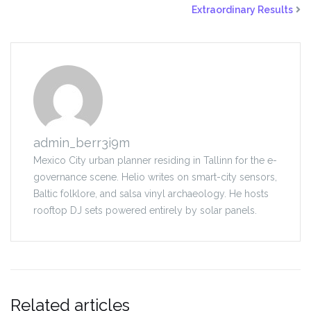
Extraordinary Results
admin_berr3i9m
Mexico City urban planner residing in Tallinn for the e-
governance scene. Helio writes on smart-city sensors,
Baltic folklore, and salsa vinyl archaeology. He hosts
rooftop DJ sets powered entirely by solar panels.
Related articles