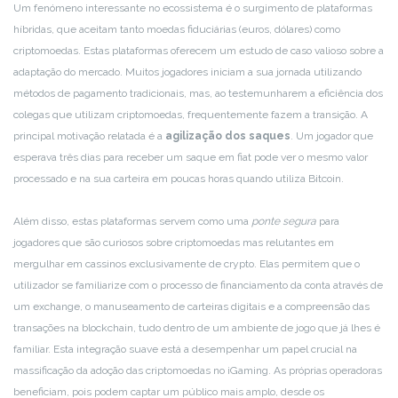
Um fenómeno interessante no ecossistema é o surgimento de plataformas
híbridas, que aceitam tanto moedas fiduciárias (euros, dólares) como
criptomoedas. Estas plataformas oferecem um estudo de caso valioso sobre a
adaptação do mercado. Muitos jogadores iniciam a sua jornada utilizando
métodos de pagamento tradicionais, mas, ao testemunharem a eficiência dos
colegas que utilizam criptomoedas, frequentemente fazem a transição. A
principal motivação relatada é a
agilização dos saques
. Um jogador que
esperava três dias para receber um saque em fiat pode ver o mesmo valor
processado e na sua carteira em poucas horas quando utiliza Bitcoin.
Além disso, estas plataformas servem como uma
ponte segura
para
jogadores que são curiosos sobre criptomoedas mas relutantes em
mergulhar em cassinos exclusivamente de crypto. Elas permitem que o
utilizador se familiarize com o processo de financiamento da conta através de
um exchange, o manuseamento de carteiras digitais e a compreensão das
transações na blockchain, tudo dentro de um ambiente de jogo que já lhes é
familiar. Esta integração suave está a desempenhar um papel crucial na
massificação da adoção das criptomoedas no iGaming. As próprias operadoras
beneficiam, pois podem captar um público mais amplo, desde os