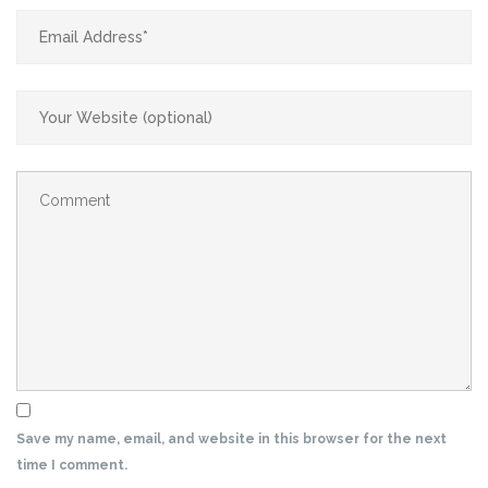
Save my name, email, and website in this browser for the next
time I comment.