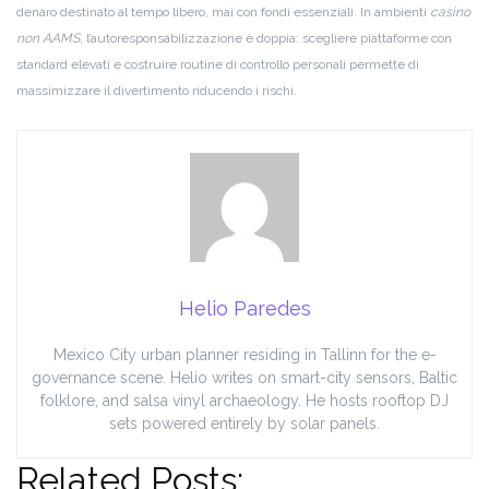
denaro destinato al tempo libero, mai con fondi essenziali. In ambienti
casino
non AAMS
, l’autoresponsabilizzazione è doppia: scegliere piattaforme con
standard elevati e costruire routine di controllo personali permette di
massimizzare il divertimento riducendo i rischi.
Helio Paredes
Mexico City urban planner residing in Tallinn for the e-
governance scene. Helio writes on smart-city sensors, Baltic
folklore, and salsa vinyl archaeology. He hosts rooftop DJ
sets powered entirely by solar panels.
Related Posts: