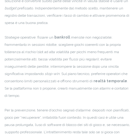
soluzione è convertire subito parte delle vincite in valuta stabile e usare un
budget
prefissato. Indipendentemente dal metodo scelto, mantenere un
registro delle transazioni, verificare i tassi di cambio e attivare promemoria di
spesa è una buona pratica.
Strategie operative: fissare un
bankroll
mensile non negoziabile;
frammentarlo in sessioni ridotte; scegliere giochi coerenti con la propria
tolleranza al rischio (slot ad alta volatilità per picchi meno frequenti ma
potenzialmente alti; bassa volatilità per flussi più regolari); evitare
inseguimenti delle perdite; interrompere la sessione dopo una vincita
significativa impostando
stop-win
. Sul piano tecnico, preferire operatori che
consentono limiti personalizzati e offrono strumenti di
realtà temporale
.
Se la piattaforma non li propone, crearli manualmente con allarmi e contatori
di tempo.
Per la prevenzione, tenere d’occhio segnali d’allarme: depositi non pianificati,
gioco per “recuperare”, irritabilità fuori contesto. In questi casi è utile una
pausa prolungata, l’uso di software di blocco dei siti di gioco e, se necessario,
supporto professionale. L’intrattenimento resta tale solo se si gioca con