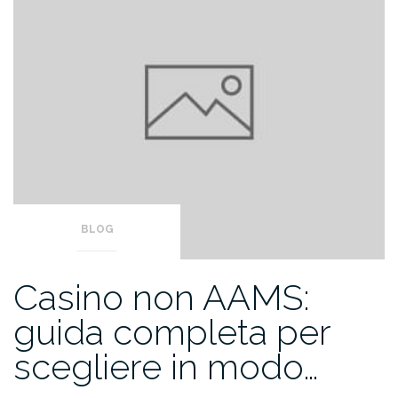
BLOG
Casino non AAMS:
guida completa per
scegliere in modo…