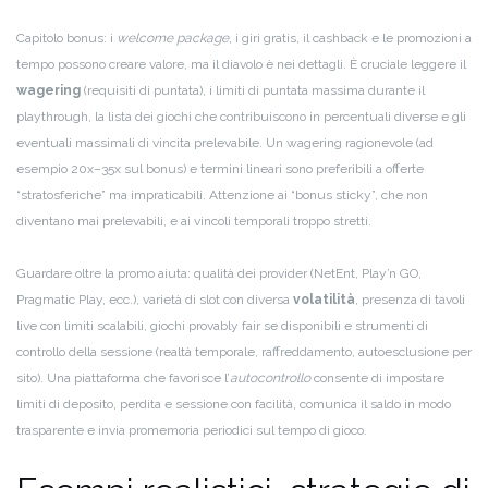
Capitolo bonus: i
welcome package
, i giri gratis, il cashback e le promozioni a
tempo possono creare valore, ma il diavolo è nei dettagli. È cruciale leggere il
wagering
(requisiti di puntata), i limiti di puntata massima durante il
playthrough, la lista dei giochi che contribuiscono in percentuali diverse e gli
eventuali massimali di vincita prelevabile. Un wagering ragionevole (ad
esempio 20x–35x sul bonus) e termini lineari sono preferibili a offerte
“stratosferiche” ma impraticabili. Attenzione ai “bonus sticky”, che non
diventano mai prelevabili, e ai vincoli temporali troppo stretti.
Guardare oltre la promo aiuta: qualità dei provider (NetEnt, Play’n GO,
Pragmatic Play, ecc.), varietà di slot con diversa
volatilità
, presenza di tavoli
live con limiti scalabili, giochi provably fair se disponibili e strumenti di
controllo della sessione (realtà temporale, raffreddamento, autoesclusione per
sito). Una piattaforma che favorisce l’
autocontrollo
consente di impostare
limiti di deposito, perdita e sessione con facilità, comunica il saldo in modo
trasparente e invia promemoria periodici sul tempo di gioco.