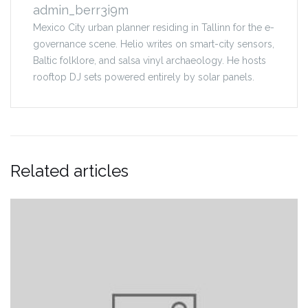
admin_berr3i9m
Mexico City urban planner residing in Tallinn for the e-
governance scene. Helio writes on smart-city sensors,
Baltic folklore, and salsa vinyl archaeology. He hosts
rooftop DJ sets powered entirely by solar panels.
Related articles