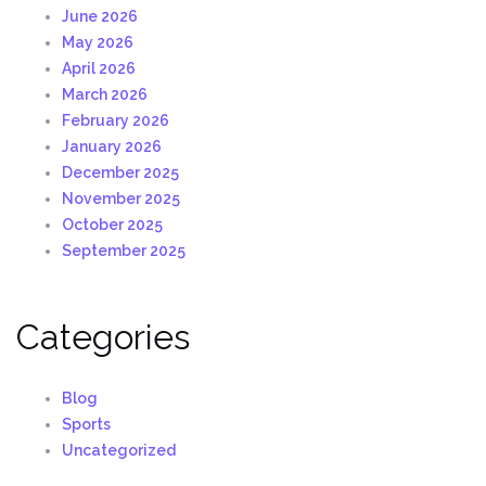
June 2026
May 2026
April 2026
March 2026
February 2026
January 2026
December 2025
November 2025
October 2025
September 2025
Categories
Blog
Sports
Uncategorized