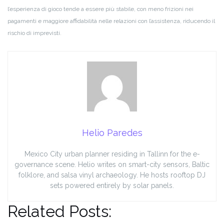
l’esperienza di gioco tende a essere più stabile, con meno frizioni nei
pagamenti e maggiore affidabilità nelle relazioni con l’assistenza, riducendo il
rischio di imprevisti.
Helio Paredes
Mexico City urban planner residing in Tallinn for the e-
governance scene. Helio writes on smart-city sensors, Baltic
folklore, and salsa vinyl archaeology. He hosts rooftop DJ
sets powered entirely by solar panels.
Related Posts: