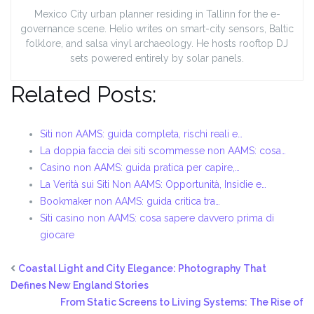
Mexico City urban planner residing in Tallinn for the e-
governance scene. Helio writes on smart-city sensors, Baltic
folklore, and salsa vinyl archaeology. He hosts rooftop DJ
sets powered entirely by solar panels.
Related Posts:
Siti non AAMS: guida completa, rischi reali e…
La doppia faccia dei siti scommesse non AAMS: cosa…
Casino non AAMS: guida pratica per capire,…
La Verità sui Siti Non AAMS: Opportunità, Insidie e…
Bookmaker non AAMS: guida critica tra…
Siti casino non AAMS: cosa sapere davvero prima di
giocare
Coastal Light and City Elegance: Photography That
Defines New England Stories
From Static Screens to Living Systems: The Rise of