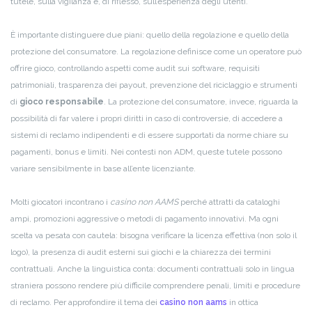
tutele, sulla vigilanza e, di riflesso, sull’esperienza degli utenti.
È importante distinguere due piani: quello della regolazione e quello della
protezione del consumatore. La regolazione definisce come un operatore può
offrire gioco, controllando aspetti come audit sui software, requisiti
patrimoniali, trasparenza dei payout, prevenzione del riciclaggio e strumenti
di
gioco responsabile
. La protezione del consumatore, invece, riguarda la
possibilità di far valere i propri diritti in caso di controversie, di accedere a
sistemi di reclamo indipendenti e di essere supportati da norme chiare su
pagamenti, bonus e limiti. Nei contesti non ADM, queste tutele possono
variare sensibilmente in base all’ente licenziante.
Molti giocatori incontrano i
casino non AAMS
perché attratti da cataloghi
ampi, promozioni aggressive o metodi di pagamento innovativi. Ma ogni
scelta va pesata con cautela: bisogna verificare la licenza effettiva (non solo il
logo), la presenza di audit esterni sui giochi e la chiarezza dei termini
contrattuali. Anche la linguistica conta: documenti contrattuali solo in lingua
straniera possono rendere più difficile comprendere penali, limiti e procedure
di reclamo. Per approfondire il tema dei
casino non aams
in ottica