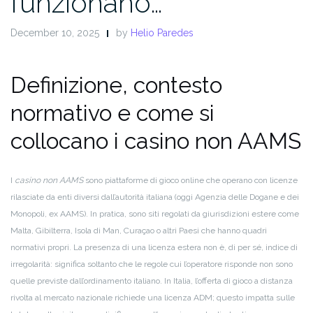
funzionano…
December 10, 2025
by
Helio Paredes
Definizione, contesto
normativo e come si
collocano i casino non AAMS
I
casino non AAMS
sono piattaforme di gioco online che operano con licenze
rilasciate da enti diversi dall’autorità italiana (oggi Agenzia delle Dogane e dei
Monopoli, ex AAMS). In pratica, sono siti regolati da giurisdizioni estere come
Malta, Gibilterra, Isola di Man, Curaçao o altri Paesi che hanno quadri
normativi propri. La presenza di una licenza estera non è, di per sé, indice di
irregolarità: significa soltanto che le regole cui l’operatore risponde non sono
quelle previste dall’ordinamento italiano. In Italia, l’offerta di gioco a distanza
rivolta al mercato nazionale richiede una licenza ADM; questo impatta sulle