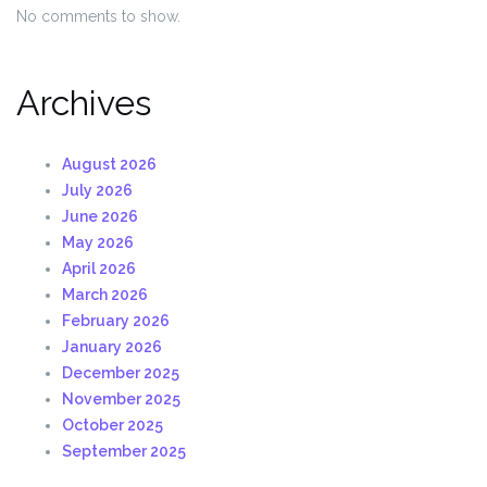
No comments to show.
Archives
August 2026
July 2026
June 2026
May 2026
April 2026
March 2026
February 2026
January 2026
December 2025
November 2025
October 2025
September 2025