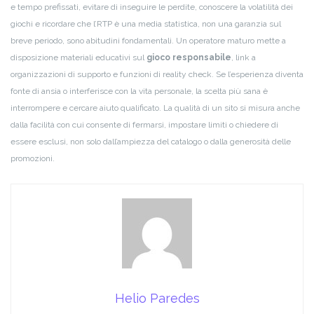
e tempo prefissati, evitare di inseguire le perdite, conoscere la volatilità dei
giochi e ricordare che l’RTP è una media statistica, non una garanzia sul
breve periodo, sono abitudini fondamentali. Un operatore maturo mette a
disposizione materiali educativi sul
gioco responsabile
, link a
organizzazioni di supporto e funzioni di reality check. Se l’esperienza diventa
fonte di ansia o interferisce con la vita personale, la scelta più sana è
interrompere e cercare aiuto qualificato. La qualità di un sito si misura anche
dalla facilità con cui consente di fermarsi, impostare limiti o chiedere di
essere esclusi, non solo dall’ampiezza del catalogo o dalla generosità delle
promozioni.
Helio Paredes