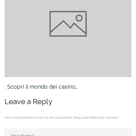
Scopri il mondo dei casino…
Leave a Reply
Your email address will not be published.
Required fields are marked
*