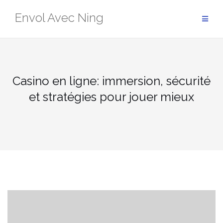
Skip
Envol Avec Ning
to
content
Casino en ligne: immersion, sécurité
et stratégies pour jouer mieux