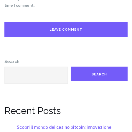
time I comment.
Search
SEARCH
Recent Posts
Scopri il mondo dei casino bitcoin: innovazione,