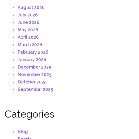
August 2026
July 2026
June 2026
May 2026
April 2026
March 2026
February 2026
January 2026
December 2025
November 2025
October 2025
September 2025
Categories
Blog
Sports