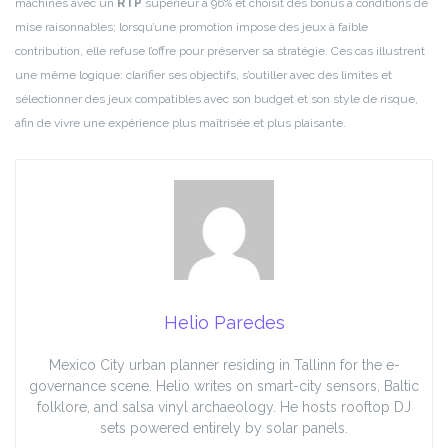
machines avec un
RTP
supérieur à 96% et choisit des bonus à conditions de
mise raisonnables; lorsqu’une promotion impose des jeux à faible
contribution, elle refuse l’offre pour préserver sa stratégie. Ces cas illustrent
une même logique: clarifier ses objectifs, s’outiller avec des limites et
sélectionner des jeux compatibles avec son budget et son style de risque,
afin de vivre une expérience plus maîtrisée et plus plaisante.
Helio Paredes
Mexico City urban planner residing in Tallinn for the e-
governance scene. Helio writes on smart-city sensors, Baltic
folklore, and salsa vinyl archaeology. He hosts rooftop DJ
sets powered entirely by solar panels.