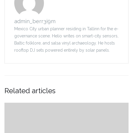
admin_berr3i9m
Mexico City urban planner residing in Tallinn for the e-
governance scene. Helio writes on smart-city sensors,
Baltic folklore, and salsa vinyl archaeology. He hosts
rooftop DJ sets powered entirely by solar panels.
Related articles