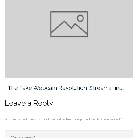
The Fake Webcam Revolution: Streamlining…
Leave a Reply
Your email address will not be published.
Required fields are marked
*