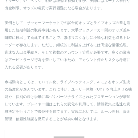
トラージ」や「ヘッジ」戦略は理論上有効ですが、実際にはボーナス条件や
出金制限、オッズの急変で実行困難になる場合があります。
実例として、サッカーマーケットでの試合前オッズとライブオッズの差を活
用した短期利益の取得事例があります。大手ブックメーカー間のオッズ差を
瞬時に検出して両建てすることで、ほぼリスクなしに小幅な利益を取るトレ
ーダーが存在します。ただし、継続的に利益を上げるには高速な情報処理、
迅速な入出金手続き、そして複数のアカウント管理が必要です。多くの業者
はアービトラージ行為を禁止しているため、アカウント停止リスクも考慮に
入れる必要があります。
市場動向としては、モバイル化、ライブベッティング、AIによるオッズ生成
の高度化が進んでいます。これに伴い、ユーザー体験（UX）を向上させる機
能や、個別の賭け挙動に基づくパーソナライズされたプロモーションが増加
しています。プレイヤー側はこれらの変化を利用して、情報収集と迅速な意
思決定を行うことで優位性を保てます。実践においては、ルール理解、資金
管理、信頼性確認を徹底することが成功の鍵となります。