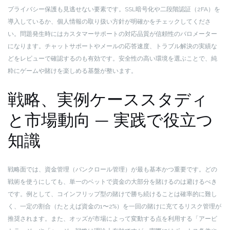
プライバシー保護も見逃せない要素です。SSL暗号化や二段階認証（2FA）を
導入しているか、個人情報の取り扱い方針が明確かをチェックしてくださ
い。問題発生時にはカスタマーサポートの対応品質が信頼性のバロメーター
になります。チャットサポートやメールの応答速度、トラブル解決の実績な
どをレビューで確認するのも有効です。安全性の高い環境を選ぶことで、純
粋にゲームや賭けを楽しめる基盤が整います。
戦略、実例ケーススタディ
と市場動向 — 実践で役立つ
知識
戦略面では、資金管理（バンクロール管理）が最も基本かつ重要です。どの
戦術を使うにしても、単一のベットで資金の大部分を賭けるのは避けるべき
です。例として、コインフリップ型の賭けで勝ち続けることは確率的に難し
く、一定の割合（たとえば資金の1〜2%）を一回の賭けに充てるリスク管理が
推奨されます。また、オッズが市場によって変動する点を利用する「アービ