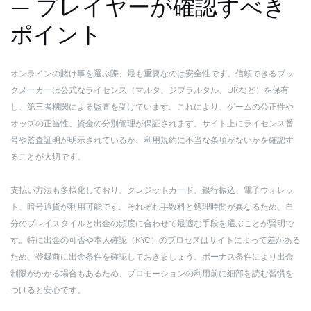
— プレイヤーが確認すべき
ポイント
オンラインの賭け事を選ぶ際、最も重要なのは安全性です。信頼できるブッ
クメーカーは公式なライセンス（マルタ、ジブラルタル、UKなど）を保有
し、第三者機関による監査を受けています。これにより、ゲームの公正性や
オッズの正当性、資金の分別管理が保証されます。サイト上にライセンス番
号や監査証明が明示されているか、利用規約に不当な条項がないかを確認す
ることが大切です。
支払い方法も多様化しており、クレジットカード、銀行振込、電子ウォレッ
ト、暗号通貨が利用可能です。それぞれ手数料と処理時間が異なるため、自
分のプレイスタイルと出金の頻度に合わせて最適な手段を選ぶことが賢明で
す。特に出金の可否や本人確認（KYC）のプロセスはサイトによって差がある
ため、登録前に出金条件を確認しておきましょう。ボーナス条件により出金
制限がかかる場合もあるため、プロモーションの利用前に細部を読む習慣を
つけると安心です。