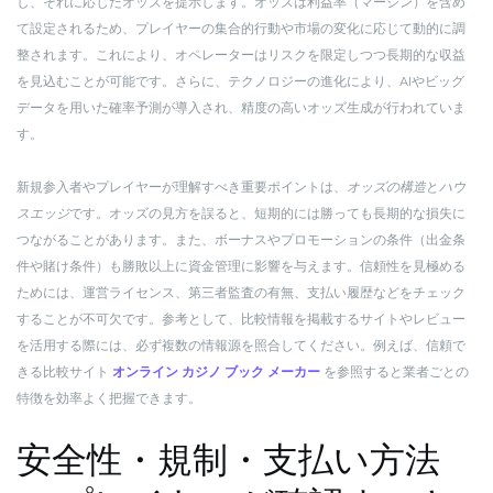
し、それに応じたオッズを提示します。オッズは利益率（マージン）を含め
て設定されるため、プレイヤーの集合的行動や市場の変化に応じて動的に調
整されます。これにより、オペレーターはリスクを限定しつつ長期的な収益
を見込むことが可能です。さらに、テクノロジーの進化により、AIやビッグ
データを用いた確率予測が導入され、精度の高いオッズ生成が行われていま
す。
新規参入者やプレイヤーが理解すべき重要ポイントは、
オッズの構造
と
ハウ
スエッジ
です。オッズの見方を誤ると、短期的には勝っても長期的な損失に
つながることがあります。また、ボーナスやプロモーションの条件（出金条
件や賭け条件）も勝敗以上に資金管理に影響を与えます。信頼性を見極める
ためには、運営ライセンス、第三者監査の有無、支払い履歴などをチェック
することが不可欠です。参考として、比較情報を掲載するサイトやレビュー
を活用する際には、必ず複数の情報源を照合してください。例えば、信頼で
きる比較サイト
オンライン カジノ ブック メーカー
を参照すると業者ごとの
特徴を効率よく把握できます。
安全性・規制・支払い方法