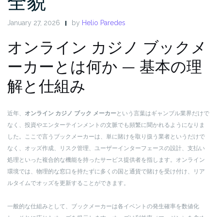
全貌
January 27, 2026
by
Helio Paredes
オンライン カジノ ブックメ
ーカーとは何か — 基本の理
解と仕組み
近年、
オンライン カジノ ブック メーカー
という言葉はギャンブル業界だけで
なく、投資やエンターテインメントの文脈でも頻繁に聞かれるようになりま
した。ここで言うブックメーカーは、単に賭けを取り扱う業者というだけで
なく、オッズ作成、リスク管理、ユーザーインターフェースの設計、支払い
処理といった複合的な機能を持ったサービス提供者を指します。オンライン
環境では、物理的な窓口を持たずに多くの国と通貨で賭けを受け付け、リア
ルタイムでオッズを更新することができます。
一般的な仕組みとして、ブックメーカーは各イベントの発生確率を数値化