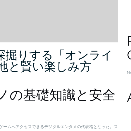
深掘りする「オンライ
在地と賢い楽しみ方
N
ジノの基礎知識と安全
のゲームへアクセスできるデジタルエンタメの代表格となった。ス