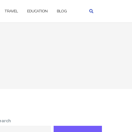
TRAVEL
EDUCATION
BLOG
earch