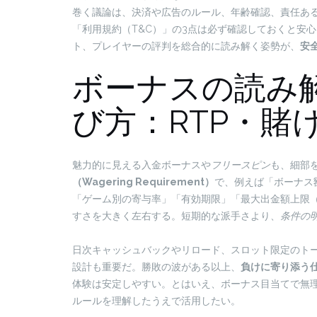
巻く議論は、決済や広告のルール、年齢確認、責任あ
「利用規約（T&C）」の3点は必ず確認しておくと安
ト、プレイヤーの評判を総合的に読み解く姿勢が、
安
ボーナスの読み
び方：RTP・賭
魅力的に見える入金ボーナスや
フリースピン
も、細部
（Wagering Requirement）
で、例えば「ボーナス
「ゲーム別の寄与率」「有効期限」「最大出金額上限
すさを大きく左右する。短期的な派手さより、
条件の
日次キャッシュバックやリロード、スロット限定のト
設計も重要だ。勝敗の波がある以上、
負けに寄り添う
体験は安定しやすい。とはいえ、ボーナス目当てで無
ルールを理解したうえで活用したい。