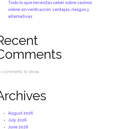
Todo lo que necesitas saber sobre casinos
online sin verificación: ventajas, riesgos y
alternativas
Recent
Comments
o comments to show.
Archives
August 2026
July 2026
June 2026