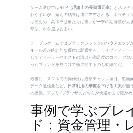
ゲーム選びでは
RTP（理論上の長期還元率）
と
ボラテ
れやすいが、短期の結果は運に左右される。ボラティ
は控えめ、高ボラは当たりは重いが一撃の期待値が大
撃型」かを選ぶとよい。
テーブルゲームではブラックジャックの
ハウスエッジ
ルール差が統計的な優位に影響する。ライブディーラー
してディーラーやホストの演出が満足度のコア。
プロ
ったブランドを見つけて横展開するのも効率的だ。
最後に、スマホでの操作性は必須チェック項目。縦画面
データ通信量など、
日常利用の摩擦を下げる工夫
が揃
の提供、アプリ/ブラウザのどちらが快適かまで確か
事例で学ぶプレ
ド：資金管理・