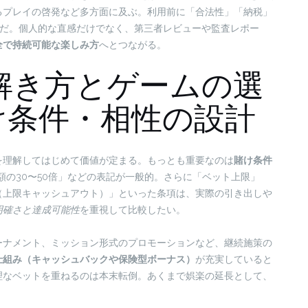
るプレイの啓発など多方面に及ぶ。利用前に「合法性」「納税」
心だ。個人的な直感だけでなく、第三者レビューや監査レポー
全で持続可能な楽しみ方
へとつながる。
解き方とゲームの選
け条件・相性の設計
を理解してはじめて価値が定まる。もっとも重要なのは
賭け条件
額の30〜50倍」などの表記が一般的。さらに「ベット上限」
（上限キャッシュアウト）」といった条項は、実際の引き出しや
明確さと達成可能性
を重視して比較したい。
ーナメント、ミッション形式のプロモーションなど、継続施策の
仕組み（キャッシュバックや保険型ボーナス）
が充実していると
理なベットを重ねるのは本末転倒。あくまで娯楽の延長として、