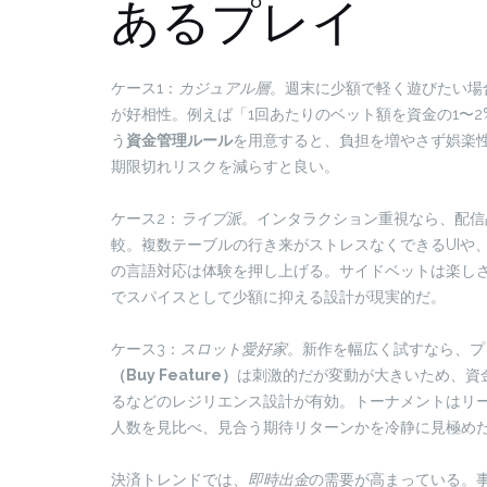
あるプレイ
ケース1：
カジュアル層
。週末に少額で軽く遊びたい場
が好相性。例えば「1回あたりのベット額を資金の1〜
う
資金管理ルール
を用意すると、負担を増やさず娯楽
期限切れリスクを減らすと良い。
ケース2：
ライブ派
。インタラクション重視なら、配信
較。複数テーブルの行き来がストレスなくできるUIや
の言語対応は体験を押し上げる。サイドベットは楽し
でスパイスとして少額に抑える設計が現実的だ。
ケース3：
スロット愛好家
。新作を幅広く試すなら、プ
（Buy Feature）
は刺激的だが変動が大きいため、資
るなどのレジリエンス設計が有効。トーナメントはリ
人数を見比べ、見合う期待リターンかを冷静に見極め
決済トレンドでは、
即時出金
の需要が高まっている。事