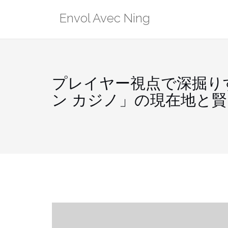
Skip
Envol Avec Ning
to
content
プレイヤー視点で深掘り
ン カジノ」の現在地と