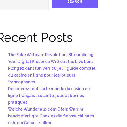
SEARCH
Recent Posts
The Fake Webcam Revolution: Streamlining
Your Digital Presence Without the Live Lens
Plongez dans l’univers du jeu : guide complet
du casino en ligne pour les joueurs
francophones
Découvrez tout sur le monde du casino en
ligne français : sécurité, jeux et bonnes
pratiques
Weiche Wunder aus dem Ofen: Warum
handgefertigte Cookies die Sehnsucht nach
echtem Genuss stillen