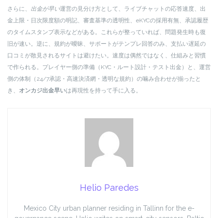
さらに、
出金が早い
運営の見分け方として、ライブチャットの応答速度、出
金上限・日次限度額の明記、審査基準の透明性、eKYCの採用有無、承認履歴
のタイムスタンプ表示などがある。これらが整っていれば、問題発生時も復
旧が速い。逆に、規約が曖昧、サポートがテンプレ回答のみ、支払い遅延の
口コミが散見されるサイトは避けたい。速度は偶然ではなく、仕組みと習慣
で作られる。プレイヤー側の準備（KYC・ルート設計・テスト出金）と、運営
側の体制（24/7承認・高速決済網・透明な規約）の噛み合わせが揃ったと
き、
オンカジ出金早い
は再現性を持って手に入る。
Helio Paredes
Mexico City urban planner residing in Tallinn for the e-