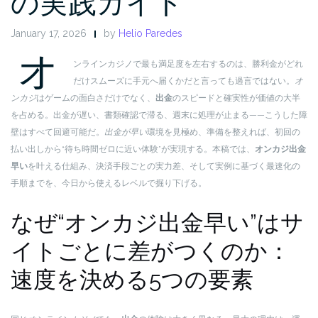
の実践ガイド
January 17, 2026
by
Helio Paredes
オ
ンラインカジノで最も満足度を左右するのは、勝利金がどれ
だけスムーズに手元へ届くかだと言っても過言ではない。
オ
ンカジ
はゲームの面白さだけでなく、
出金
のスピードと確実性が価値の大半
を占める。出金が遅い、書類確認で滞る、週末に処理が止まる——こうした障
壁はすべて回避可能だ。
出金が早い
環境を見極め、準備を整えれば、初回の
払い出しから“待ち時間ゼロに近い体験”が実現する。本稿では、
オンカジ出金
早い
を叶える仕組み、決済手段ごとの実力差、そして実例に基づく最速化の
手順までを、今日から使えるレベルで掘り下げる。
なぜ“オンカジ出金早い”はサ
イトごとに差がつくのか：
速度を決める5つの要素