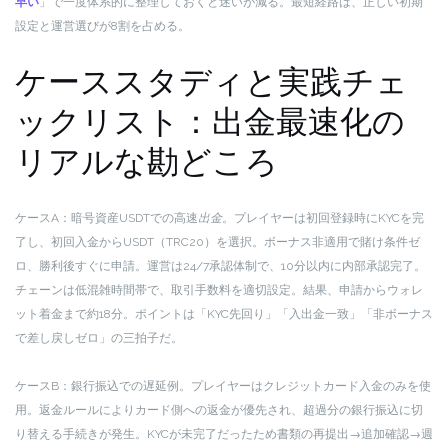
早い
」で一度体系的に整理しておくと迷いが減る。最短経路は、正しい初期
設定と運営選びが8割を占める。
ケーススタディと実践チェ
ックリスト：出金最速化の
リアルな勘どころ
ケースA：暗号資産USDTでの高速
出金
。プレイヤーは初回登録時にKYCを完
了し、初回入金からUSDT（TRC20）を選択。ボーナス非適用で賭け条件ゼ
ロ、勝利後すぐに申請。運営は24/7承認体制で、10分以内に内部承認完了。
チェーンは低混雑時間帯で、取引手数料を適切設定。結果、申請からウォレ
ット着金まで約18分。ポイントは「KYC先回り」「入出金一致」「非ボーナス
で差し戻しゼロ」の三拍子だ。
ケースB：銀行振込での遅延例。プレイヤーはクレジットカード入金のみを使
用。返金ルールによりカード側への返金が優先され、超過分の銀行振込に切
り替える手続きが発生。KYCが未完了だったため書類の再提出→追加確認→週