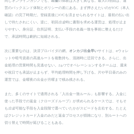
同じ
オンラインカジノ
でも、
出金
の体験は大きく異なる。最大の理由は、運
営のバックエンド体制とポリシーの差にある。まず押さえたいのがKYC（本人
確認）の完了時期だ。登録直後にKYCを済ませられるサイトは、最初の払い出
しで待たされにくい。逆に、初回
出金
時に書類を求める運営は、処理が止ま
りやすい。身分証、住所証明、支払い手段の名義一致を事前に整えるだけ
で、承認時間は劇的に短縮される。
次に重要なのは、決済プロバイダの網。
オンカジ出金早い
サイトは、eウォレ
ットや暗号資産の高速ルートを複数持ち、混雑時に迂回できる。さらに、出
金処理の営業時間も見逃せない。24/7でオペレーションするチームは、週末
や祝日でも承認が止まらず、平均処理時間を押し下げる。片や平日昼のみの
運営では、金曜夜の出金が月曜まで積み残される。
また、多くのサイトで適用される「入出金一致ルール」も影響する。入金に
使った手段での返金（クローズドループ）が求められるケースでは、そもそ
も
出金
可能な手段を入金段階で選べていたかがスピードを左右する。たとえ
ばクレジットカード入金のみだと返金プロセスが煩雑になり、別ルートへの
切り替えで時間が延びることもある。