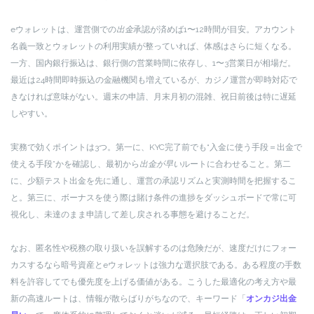
eウォレットは、運営側での
出金
承認が済めば1〜12時間が目安。アカウント
名義一致とウォレットの利用実績が整っていれば、体感はさらに短くなる。
一方、国内銀行振込は、銀行側の営業時間に依存し、1〜3営業日が相場だ。
最近は24時間即時振込の金融機関も増えているが、カジノ運営が即時対応で
きなければ意味がない。週末の申請、月末月初の混雑、祝日前後は特に遅延
しやすい。
実務で効くポイントは3つ。第一に、KYC完了前でも“入金に使う手段＝出金で
使える手段”かを確認し、最初から
出金が早い
ルートに合わせること。第二
に、少額テスト出金を先に通し、運営の承認リズムと実測時間を把握するこ
と。第三に、ボーナスを使う際は賭け条件の進捗をダッシュボードで常に可
視化し、未達のまま申請して差し戻される事態を避けることだ。
なお、匿名性や税務の取り扱いを誤解するのは危険だが、速度だけにフォー
カスするなら暗号資産とeウォレットは強力な選択肢である。ある程度の手数
料を許容してでも優先度を上げる価値がある。こうした最適化の考え方や最
新の高速ルートは、情報が散らばりがちなので、キーワード「
オンカジ出金