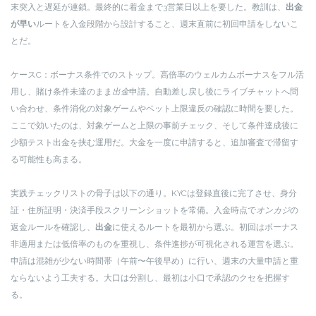
末突入と遅延が連鎖。最終的に着金まで3営業日以上を要した。教訓は、
出金
が早い
ルートを入金段階から設計すること、週末直前に初回申請をしないこ
とだ。
ケースC：ボーナス条件でのストップ。高倍率のウェルカムボーナスをフル活
用し、賭け条件未達のまま
出金
申請。自動差し戻し後にライブチャットへ問
い合わせ、条件消化の対象ゲームやベット上限違反の確認に時間を要した。
ここで効いたのは、対象ゲームと上限の事前チェック、そして条件達成後に
少額テスト出金を挟む運用だ。大金を一度に申請すると、追加審査で滞留す
る可能性も高まる。
実践チェックリストの骨子は以下の通り。KYCは登録直後に完了させ、身分
証・住所証明・決済手段スクリーンショットを常備。入金時点で
オンカジ
の
返金ルールを確認し、
出金
に使えるルートを最初から選ぶ。初回はボーナス
非適用または低倍率のものを重視し、条件進捗が可視化される運営を選ぶ。
申請は混雑が少ない時間帯（午前〜午後早め）に行い、週末の大量申請と重
ならないよう工夫する。大口は分割し、最初は小口で承認のクセを把握す
る。