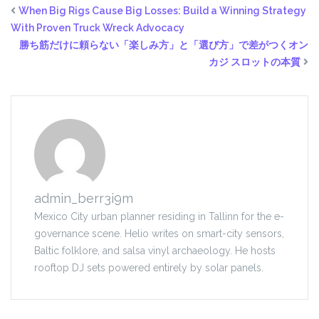
When Big Rigs Cause Big Losses: Build a Winning Strategy
With Proven Truck Wreck Advocacy
勝ち筋だけに頼らない「楽しみ方」と「選び方」で差がつくオン
カジ スロットの本質
admin_berr3i9m
Mexico City urban planner residing in Tallinn for the e-
governance scene. Helio writes on smart-city sensors,
Baltic folklore, and salsa vinyl archaeology. He hosts
rooftop DJ sets powered entirely by solar panels.