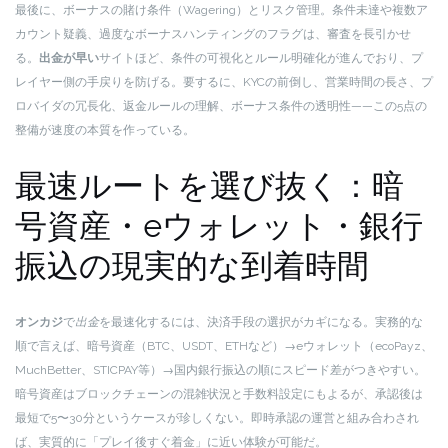
最後に、ボーナスの賭け条件（Wagering）とリスク管理。条件未達や複数ア
カウント疑義、過度なボーナスハンティングのフラグは、審査を長引かせ
る。
出金が早い
サイトほど、条件の可視化とルール明確化が進んでおり、プ
レイヤー側の手戻りを防げる。要するに、KYCの前倒し、営業時間の長さ、プ
ロバイダの冗長化、返金ルールの理解、ボーナス条件の透明性——この5点の
整備が速度の本質を作っている。
最速ルートを選び抜く：暗
号資産・eウォレット・銀行
振込の現実的な到着時間
オンカジ
で
出金
を最速化するには、決済手段の選択がカギになる。実務的な
順で言えば、暗号資産（BTC、USDT、ETHなど）→eウォレット（ecoPayz、
MuchBetter、STICPAY等）→国内銀行振込の順にスピード差がつきやすい。
暗号資産はブロックチェーンの混雑状況と手数料設定にもよるが、承認後は
最短で5〜30分というケースが珍しくない。即時承認の運営と組み合わされ
ば、実質的に「プレイ後すぐ着金」に近い体験が可能だ。