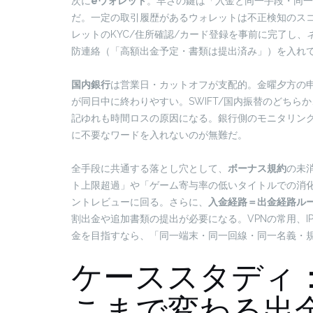
次に
eウォレット
。早さの鍵は「入金と同一手段・同一
だ。一定の取引履歴があるウォレットは不正検知のス
レットのKYC/住所確認/カード登録を事前に完了し、
防連絡（「高額出金予定・書類は提出済み」）を入れ
国内銀行
は営業日・カットオフが支配的。金曜夕方の
が同日中に終わりやすい。SWIFT/国内振替のどちら
記ゆれも時間ロスの原因になる。銀行側のモニタリン
に不要なワードを入れないのが無難だ。
全手段に共通する落とし穴として、
ボーナス規約
の未
ト上限超過」や「ゲーム寄与率の低いタイトルでの消
ントレビューに回る。さらに、
入金経路＝出金経路ル
割出金や追加書類の提出が必要になる。VPNの常用、
金を目指すなら、「同一端末・同一回線・同一名義・
ケーススタディ
こまで変わる出