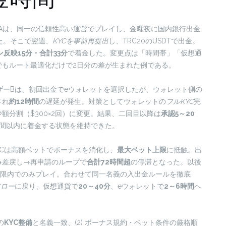
Aは、同一の信頼性高い運営でプレイし、金曜夜に国内銀行出金
た。そこで翌週、
KYCを事前再提出
し、TRC20のUSDTで出金。
反映15分・合計33分
で着金した。変更点は「時間帯」「仮想通
でもルート最適化だけで2日分の差が生まれた例である。
ザーBは、初回出金でeウォレットを選択したが、ウォレット側の
され
約12時間
の遅延が発生。対策としてウォレットの
フルKYC
完
分割（$300×2回）に変更。結果、二回目以降は
承認5～20
時間以内に着金する状態を維持できた。
Cは高額ベットでボーナスを消化し、
最大ベット上限
に抵触。出
→差戻し→再申請のループで
合計72時間超
の停滞となった。以後
上限内でのみプレイ。合わせて同一名義の入出金ルールを徹底
フロー
に戻り、仮想通貨で
20～40分
、eウォレットで
2～6時間
へ
の
KYC整備
と名義一致、(2) ボーナス規約・ベット条件の厳格順