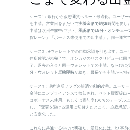
ケース1：銀行から仮想通貨へルート最適化。ユーザー
を申請。営業日をまたいで
実着金まで約58時間
を要し
申請は欧州午前中に行い、
承認まで18分・オンチェーン
貨レーン」「ボーナス未使用での即申請」。同一運営
ケース2：eウォレットでの自動承認を引き出す。ユー
住所確認が未完了で、オンカジのリスクリビューに回
了、過去の入金と同一ウォレットでの申請、ならびに少額
分・ウォレット反映即時
が続き、最長でも申請から3
ケース3：規約違反フラグの解消で劇的改善。ユーザー
金時にコンプライアンスで検知され、ベット履歴提出
はボーナス未使用、もしくは寄与率100％のテーブル
し、IP変更を避ける運用に切替えたところ、
自動承認
と安定化した。
これらに共通する学びは明確だ。最短化には、(1) 事前