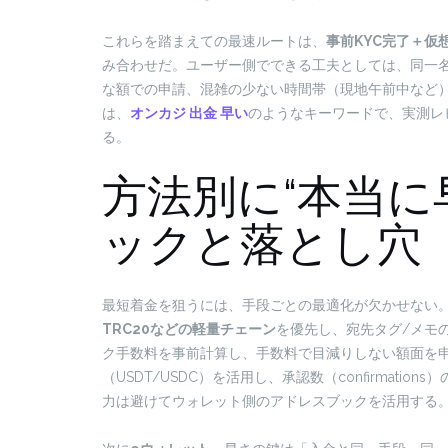
これらを踏まえての最速ルートは、
事前KYC完了＋仮想
み合わせだ。ユーザー側でできる工夫としては、同一
な額での申請、混雑の少ない時間帯（現地午前中など
は、
オンカジ 出金 早い
のようなキーワードで、実測レ
る。
方法別に“本当に
ックと落とし穴
最短着金を狙うには、手段ごとの最適化が欠かせない
TRC20などの軽量チェーン
を優先し、宛先タグ/メモ
ク手数料を事前計算し、手数料で目減りしない額面を
（USDT/USDC）を活用し、承認数（confirmat
力は避けてウォレット側のアドレスブックを活用する