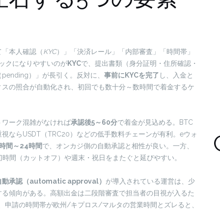
て「本人確認（
KYC
）」「決済レール」「内部審査」「時間帯」
ックになりやすいのが
KYC
で、提出書類（身分証明・住所確認・
ending）」が長引く。反対に、
事前にKYCを完了
し、入金と
ィスの照合が自動化され、初回でも数十分～数時間で着金するケ
トワーク混雑がなければ
承認後5～60分
で着金が見込める。BTC
ならUSDT（TRC20）などの低手数料チェーンが有利。eウォ
時間～24時間
で、オンカジ側の自動承認と相性が良い。一方、
切時間（カットオフ）や週末・祝日をまたぐと延びやすい。
動承認（automatic approval）
が導入されている運営は、少
する傾向がある。高額出金は二段階審査で担当者の目視が入るた
に、申請の時間帯が欧州/キプロス/マルタの営業時間とズレると、