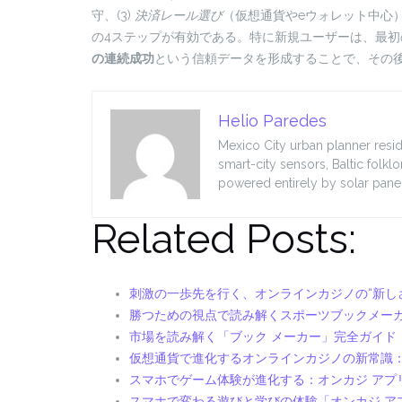
守、(3)
決済レール選び
（仮想通貨やeウォレット中心）
の4ステップが有効である。特に新規ユーザーは、最初
の連続成功
という信頼データを形成することで、その
Helio Paredes
Mexico City urban planner resid
smart-city sensors, Baltic folkl
powered entirely by solar panel
Related Posts:
刺激の一歩先を行く、オンラインカジノの“新し
勝つための視点で読み解くスポーツブックメー
市場を読み解く「ブック メーカー」完全ガイド
仮想通貨で進化するオンラインカジノの新常識
スマホでゲーム体験が進化する：オンカジ アプ
スマホで変わる遊びと学びの体験「オンカジ ア