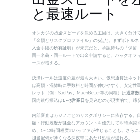
と最速ルート
オンカジの
出金スピード
を決める主因は、大きく分け
「金額とリスクプロファイル」の5点だ。まずボトルネ
入金手段の所有証明）が未完だと、承認待ちの「保留（p
同一名義・同一ルートで出金申請すると、バックオフ
ースが増える。
決済レールは速度の差が最も大きい。仮想通貨はネッ
は高額・混雑時に手数料と時間が伸びやすく、安定性重視
レット（例：SticPay、MuchBetter等の同種）は
通常数
国内銀行振込は
1～3営業日
を見込むのが現実的で、締
内部審査はカジノごとのリスクポリシーに依存する。
自
額・行動履歴が健全なアカウントを優先して即時承認
め、1～12時間程度のバッファが生じることも。さら
担当配備が薄くなる深夜帯にあたり処理が遅れる。