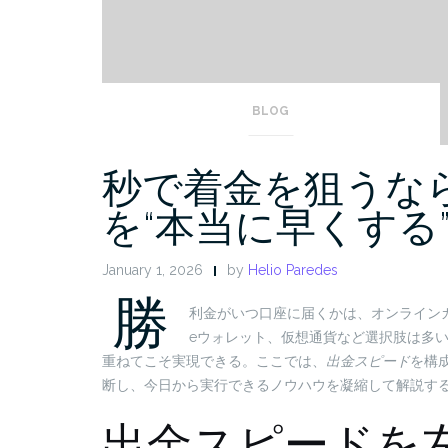
BLOG
秒で着金を狙うな
を“本当に早くする
January 1, 2026
by
Helio Paredes
勝
利金がいつ口座に届くかは、オンライン
eウォレット、仮想通貨など選択肢は多
重ねてこそ実現できる。ここでは、
出金スピード
を構
断し、今日から実行できるノウハウを凝縮して解説す
出金スピードを