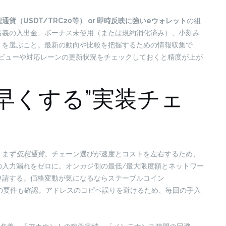
通貨（USDT/TRC20等） or 即時反映に強いeウォレット
の組
名義の入出金、ボーナス未使用（または規約消化済み）、小刻み
）を選ぶこと。最新の動向や比較を把握するための情報収集で
ビューや対応レーンの更新状況をチェックしておくと精度が上が
早くする”実装チェ
。まず
仮想通貨
。チェーン選びが速度とコストを左右するため、
の入力漏れをゼロに。オンカジ側の最低/最大限度額とネットワー
申請する。価格変動が気になるならステーブルコイン
ions）の要件も確認。アドレスのコピペ誤りを避けるため、毎回の手入
。