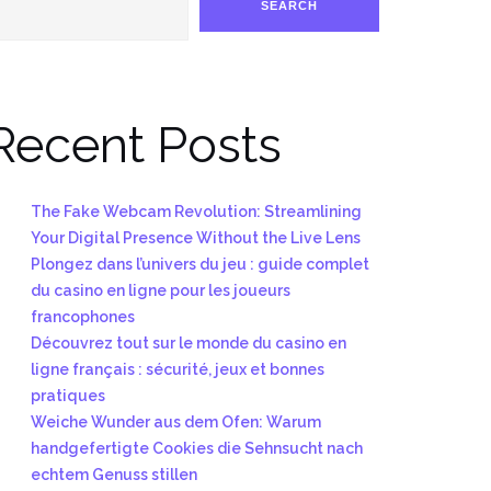
SEARCH
Recent Posts
The Fake Webcam Revolution: Streamlining
Your Digital Presence Without the Live Lens
Plongez dans l’univers du jeu : guide complet
du casino en ligne pour les joueurs
francophones
Découvrez tout sur le monde du casino en
ligne français : sécurité, jeux et bonnes
pratiques
Weiche Wunder aus dem Ofen: Warum
handgefertigte Cookies die Sehnsucht nach
echtem Genuss stillen