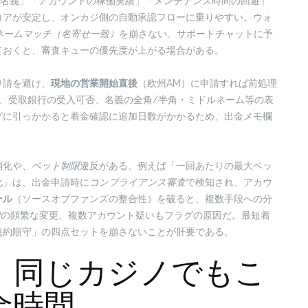
名義」「アカウントの稼働実績」「メンテナンス時間の回避」
コアが安定し、オンカジ側の自動承認フローに乗りやすい。ウォ
ネームマッチ（名寄せ一致）
を崩さない。サポートチャットに予
ておくと、審査キューの優先度が上がる場合がある。
申請を避け、
現地の営業開始直後
（欧州AM）に申請すれば前処理
か、受取銀行の受入可否、名義の全角/半角・ミドルネーム等の表
グに引っかかると着金確認に追加日数がかかるため、出金メモ欄
消化や、
ベット制限
違反がある。例えば「一回あたりの最大ベッ
化」は、出金申請時に
コンプライアンス審査
で検知され、アカウ
ール
（ソースオブファンズの整合性）を破ると、複数手段への分
IPの頻繁な変更、複数アカウント疑いもフラグの原因だ。最短着
規約順守」の四点セットを崩さないことが肝要である。
：同じカジノでもこ
金時間