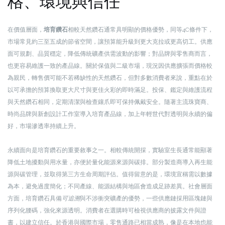
格、環境與信任
在價值層面，
培育鑽石
相較天然鑽石通常具明顯的價格優勢，同等4C條件下，
市場常見約三至五成的節省空間，讓預算能升級到更大克拉或更高切工。供應
面可規劃、品質穩定，降低傳統礦產供需波動的影響；對品牌與零售商而言，
也更容易維護一致的產品線。關於保值與二級市場，現況因供應擴張而價格較
為親民，轉售價可能不若稀缺性的天然鑽石，但對多數消費者來說，重點在於
以可承擔的預算換取更大尺寸與更佳火彩的即時滿足。投保、鑑定與維護流程
與天然鑽石相同，定期清潔與檢查鑲爪即可保持佩戴安全。隨著主流珠寶商、
時尚品牌與新創設計工作室導入培育產品線，加上年輕世代對透明與永續的偏
好，市場滲透率持續上升。
永續面向是培育鑽石的重要敘事之一。相較傳統開採，實驗室生長通常能顯著
降低土地擾動與用水量，亦便於量化能源來源與碳排。部分製造商導入再生能
源與碳管理，並取得第三方生命周期評估。值得留意的是，環境宣稱需以數據
為本，避免過度簡化；不同產線、能源結構與地區會造成足跡差異。社會層面
方面，培育鑽石具備
可追溯
與不涉衝突礦產的優勢，一些供應鏈採用區塊鏈與
序列化腰碼，強化來源透明。消費者在選購時可檢視供應商的披露文件與證
書，以建立信任。於香港與國際市場，零售通路已相當成熟，像是在本地也能