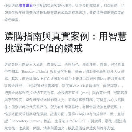
便捷選購
培育鑽石
並搭配認證與客製化服務。從中長期趨勢看，ESG規範、品
牌責任與年輕消費力將推動培育鑽石成為新標準選項，並促進整體珠寶產業的
綠色轉型。
選購指南與真實案例：用智慧
挑選高CP值的鑽戒
選購策略可圍繞三大原則：優先切工、合理顏色、務實淨度。首先，把預算集
中在
切工
（Excellent/Ideal）與良好的對稱、拋光；切工優先會明顯放大火彩
感。其次，顏色建議G–H在白金或鉑金戒台上兼具白淨與性價比；若以黃金或
玫瑰金鑲嵌，I–J也能達成視覺和諧。淨度選VS2–SI1多能達到「肉眼潔淨」，
把資金轉移到克拉或切工更划算。檢視鑽石直徑（mm）與台寬比例、冠部高度
與亭部深度，避免過深或過淺影響火光。若追求極致對稱，可留意八心八箭圖
像；但別以此取代完整評估。螢光在中等至強時，有機會讓近無色鑽更顯白，
惟須搭配現場觀察避免朦朧。證書方面，選擇GIA或IGI有助於標準一致，並確
認「Laboratory-Grown」標註、生長法（CVD/HPHT）與腰碼。最後，關注店
家售後：改戒圍、保固、清潔與重拋光，以及是否提供遺失與維修支援。