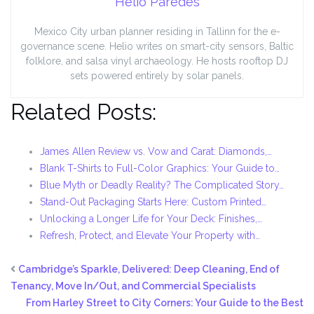
Helio Paredes
Mexico City urban planner residing in Tallinn for the e-
governance scene. Helio writes on smart-city sensors, Baltic
folklore, and salsa vinyl archaeology. He hosts rooftop DJ
sets powered entirely by solar panels.
Related Posts:
James Allen Review vs. Vow and Carat: Diamonds,…
Blank T-Shirts to Full-Color Graphics: Your Guide to…
Blue Myth or Deadly Reality? The Complicated Story…
Stand-Out Packaging Starts Here: Custom Printed…
Unlocking a Longer Life for Your Deck: Finishes,…
Refresh, Protect, and Elevate Your Property with…
Cambridge’s Sparkle, Delivered: Deep Cleaning, End of
Tenancy, Move In/Out, and Commercial Specialists
From Harley Street to City Corners: Your Guide to the Best