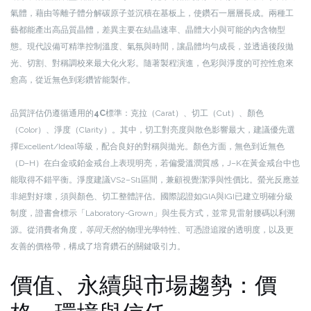
氣體，藉由等離子體分解碳原子並沉積在基板上，使鑽石一層層長成。兩種工
藝都能產出高品質晶體，差異主要在結晶速率、晶體大小與可能的內含物型
態。現代設備可精準控制溫度、氣氛與時間，讓晶體均勻成長，並透過後段拋
光、切割、對稱調校來最大化火彩。隨著製程演進，色彩與淨度的可控性愈來
愈高，從近無色到彩鑽皆能製作。
品質評估仍遵循通用的
4C
標準：克拉（Carat）、切工（Cut）、顏色
（Color）、淨度（Clarity）。其中，切工對亮度與散色影響最大，建議優先選
擇Excellent/Ideal等級，配合良好的對稱與拋光。顏色方面，無色到近無色
（D–H）在白金或鉑金戒台上表現明亮，若偏愛溫潤質感，J–K在黃金戒台中也
能取得不錯平衡。淨度建議VS2–SI1區間，兼顧視覺潔淨與性價比。螢光反應並
非絕對好壞，須與顏色、切工整體評估。國際認證如GIA與IGI已建立明確分級
制度，證書會標示「Laboratory-Grown」與生長方式，並常見雷射腰碼以利溯
源。從消費者角度，
等同天然
的物理光學特性、可憑證追蹤的透明度，以及更
友善的價格帶，構成了培育鑽石的關鍵吸引力。
價值、永續與市場趨勢：價