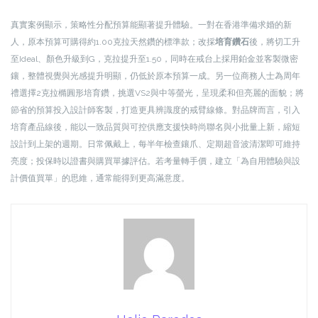
真實案例顯示，策略性分配預算能顯著提升體驗。一對在香港準備求婚的新
人，原本預算可購得約1.00克拉天然鑽的標準款；改採
培育鑽石
後，將切工升
至Ideal、顏色升級到G，克拉提升至1.50，同時在戒台上採用鉑金並客製微密
鑲，整體視覺與光感提升明顯，仍低於原本預算一成。另一位商務人士為周年
禮選擇2克拉橢圓形培育鑽，挑選VS2與中等螢光，呈現柔和但亮麗的面貌；將
節省的預算投入設計師客製，打造更具辨識度的戒臂線條。對品牌而言，引入
培育產品線後，能以一致品質與可控供應支援快時尚聯名與小批量上新，縮短
設計到上架的週期。日常佩戴上，每半年檢查鑲爪、定期超音波清潔即可維持
亮度；投保時以證書與購買單據評估。若考量轉手價，建立「為自用體驗與設
計價值買單」的思維，通常能得到更高滿意度。