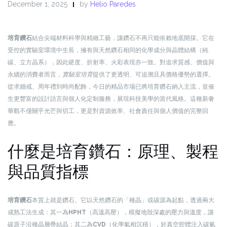
December 1, 2025
by
Helio Paredes
培育鑽石
結合尖端材料科學與精緻工藝，讓鑽石不再只能依賴地底開採。它在
受控的實驗室環境中生長，擁有與天然鑽石相同的化學成分與晶體結構（純
碳、立方晶系），因此硬度、折射率、火彩表現亦一致。對追求質感、價值與
永續的消費者而言，
實驗室培育
提供了更透明、可追溯且具價格優勢的選擇。
從求婚戒、周年禮到時尚配飾，今日的精品市場已將培育鑽石納入主流，並催
生更豐富的設計語言與個人化定制服務，展現科技美學的當代風格。這種新奢
華觀不僅關乎光芒與切工，更是對資源效率、社會責任與個人價值的完整回
應。
什麼是培育鑽石：原理、製程
與品質指標
培育鑽石
本質上就是鑽石。它以天然鑽石的「種晶」或碳源為起點，透過兩大
成熟工法生成：其一為
HPHT
（高溫高壓），模擬地殼深處的壓力與溫度，讓
碳原子沿種晶層疊結晶；其二為
CVD
（化學氣相沉積），於真空腔體注入碳氫