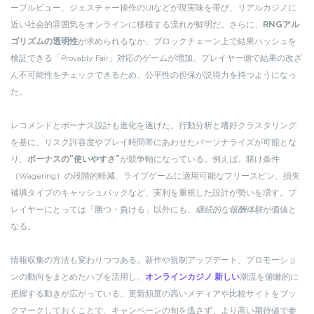
ーブルビュー、ジェスチャー操作のUIなどが現実味を帯び、リアルカジノに
近い社会的雰囲気をオンラインに移植する流れが鮮明だ。さらに、
RNGアル
ゴリズムの透明性
が求められるなか、ブロックチェーン上で結果ハッシュを
検証できる「Provably Fair」対応のゲームが増加。プレイヤー側で結果の改ざ
ん不可能性をチェックできるため、公平性の担保が説得力を持つようになっ
た。
レコメンドとボーナス設計も進化を遂げた。行動分析と嗜好クラスタリング
を基に、リスク許容度やプレイ時間帯にあわせたパーソナライズが可能とな
り、
ボーナスの“使いやすさ”
が競争軸になっている。例えば、賭け条件
（Wagering）の段階的軽減、ライブゲームに適用可能なフリースピン、損失
補填タイプのキャッシュバックなど、実利を重視した設計が勢いを増す。プ
レイヤーにとっては「勝つ・負ける」以外にも、
継続的な報酬体験
が価値と
なる。
情報収集の方法も変わりつつある。新作や規制アップデート、プロモーショ
ンの動向をまとめたハブを活用し、
オンラインカジノ 新しい
潮流を俯瞰的に
把握する動きが広がっている。更新頻度の高いメディアや比較サイトをブッ
クマークしておくことで、キャンペーンの旬を逃さず、より高い期待値で参