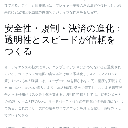
加できる。こうした情報環境は、プレイヤー主導の意思決定を後押しし、結
果的に安全性と収益性の両面でポジティブな作用をもたらす。
安全性・規制・決済の進化：
透明性とスピードが信頼を
つくる
オーディエンスの拡大に伴い、
コンプライアンス
はかつてないほど重視され
ている。ライセンス管轄国の審査基準は年々厳格化し、AML（マネロン対
策）やKYC（本人確認）は、ユーザーのUXを損なわずに高い精度を実現する
方向に進化。eKYCの導入により、本人確認は数分で完了し、AIによる書類照
合と不正検知がリスク最小化を支える。透明性指標としては、
監査レポート
の公開
、ゲームRTPの明示、サードパーティ検証の常態化が標準装備になりつ
つある。これにより、実際の勝率やハウスエッジを見える化し、納得のうえ
でプレイできる。