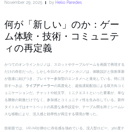
November 29, 2025
by
Helio Paredes
何が「新しい」のか：ゲー
ム体験・技術・コミュニテ
ィの再定義
かつてのオンラインカジノは、スロットやテーブルゲームを画面で再現する
だけの存在だった。しかし今日の
オンラインカジノ
は、体験設計と技術革新
が急速に結びつき、プレイヤー参加型のエンタメへと進化している。特に注
目すべきは、
ライブディーラー
の高度化と、超低遅延配信による双方向コミ
ュニケーションだ。チャットや絵文字、ミニクエストといった要素が、単な
る勝敗の刺激だけでなく、参加感とコミュニティ性を生み出している。新作
タイトルではオートベットの高度な条件設定や、テーブル間を跨ぐシームレ
スな移動により、没入感と効率性が両立する環境が整った。
技術面では、
VR/AR
が静かに存在感を強めている。没入型ロビー、360度テ