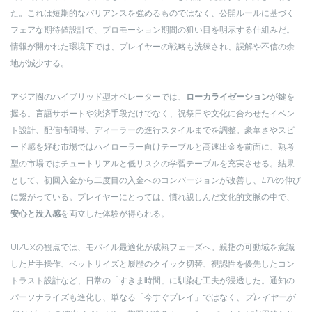
た。これは短期的なバリアンスを強めるものではなく、公開ルールに基づく
フェアな期待値設計で、プロモーション期間の狙い目を明示する仕組みだ。
情報が開かれた環境下では、プレイヤーの戦略も洗練され、誤解や不信の余
地が減少する。
アジア圏のハイブリッド型オペレーターでは、
ローカライゼーション
が鍵を
握る。言語サポートや決済手段だけでなく、祝祭日や文化に合わせたイベン
ト設計、配信時間帯、ディーラーの進行スタイルまでを調整。豪華さやスピ
ード感を好む市場ではハイローラー向けテーブルと高速出金を前面に、熟考
型の市場ではチュートリアルと低リスクの学習テーブルを充実させる。結果
として、初回入金から二度目の入金へのコンバージョンが改善し、
LTV
の伸び
に繋がっている。プレイヤーにとっては、慣れ親しんだ文化的文脈の中で、
安心と没入感
を両立した体験が得られる。
UI/UXの観点では、モバイル最適化が成熟フェーズへ。親指の可動域を意識
した片手操作、ベットサイズと履歴のクイック切替、視認性を優先したコン
トラスト設計など、日常の「すきま時間」に馴染む工夫が浸透した。通知の
パーソナライズも進化し、単なる「今すぐプレイ」ではなく、
プレイヤーが