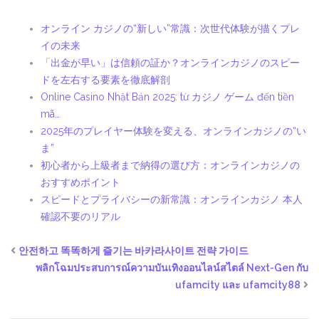
オンライン カジノの“新しい”常識：次世代体験が描くプレ
イの未来
「出金が早い」は信頼の証か？オンラインカジノのスピー
ドを左右する要素を徹底解剖
Online Casino Nhật Bản 2025: từ カジノ ゲーム đến tiền
mã…
2025年のプレイヤー体験を変える、オンラインカジノの“い
ま”
初心者から上級者まで納得の選び方：オンラインカジノの
おすすめポイント
スピードとプライバシーの新常識：オンラインカジノ 本人
確認不要のリアル
안전하고 똑똑하게 즐기는 바카라사이트 전략 가이드
พลิกโฉมประสบการณ์ความบันเทิงออนไลน์สไตล์ Next-Gen กับ
ufamcity และ ufamcity88