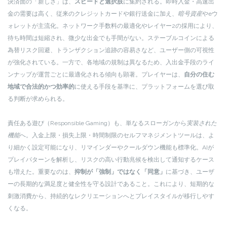
決済面の「新しさ」は、
スピードと選択肢
に集約される。即時入金・高速出
金の需要は高く、従来のクレジットカードや銀行送金に加え、
暗号資産
やeウ
ォレットが主流化。ネットワーク手数料の最適化やレイヤー2の採用により、
待ち時間は短縮され、微少な出金でも手間がない。ステーブルコインによる
為替リスク回避、トランザクション追跡の容易さなど、ユーザー側の可視性
が強化されている。一方で、各地域の規制は異なるため、入出金手段のライ
ンナップが運営ごとに最適化される傾向も顕著。プレイヤーは、
自分の住む
地域で合法的かつ効率的
に使える手段を基準に、プラットフォームを選び取
る判断が求められる。
責任ある遊び（Responsible Gaming）も、単なるスローガンから
実装された
機能
へ。入金上限・損失上限・時間制限のセルフマネジメントツールは、よ
り細かく設定可能になり、リマインダーやクールダウン機能も標準化。AIが
プレイパターンを解析し、リスクの高い行動兆候を検出して通知するケース
も増えた。重要なのは、
抑制が「強制」ではなく「同意」
に基づき、ユーザ
ーの長期的な満足度と健全性を守る設計であること。これにより、短期的な
刺激消費から、持続的なレクリエーションへとプレイスタイルが移行しやす
くなる。