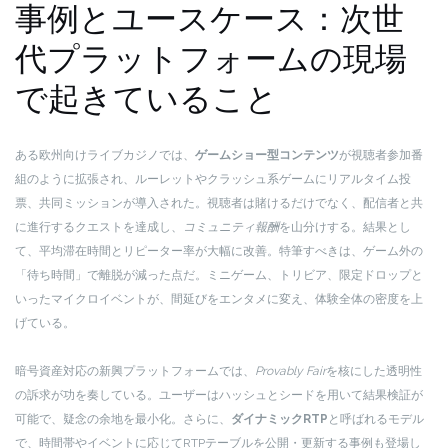
事例とユースケース：次世
代プラットフォームの現場
で起きていること
ある欧州向けライブカジノでは、
ゲームショー型コンテンツ
が視聴者参加番
組のように拡張され、ルーレットやクラッシュ系ゲームにリアルタイム投
票、共同ミッションが導入された。視聴者は賭けるだけでなく、配信者と共
に進行するクエストを達成し、
コミュニティ報酬
を山分けする。結果とし
て、平均滞在時間とリピーター率が大幅に改善。特筆すべきは、ゲーム外の
「待ち時間」で離脱が減った点だ。ミニゲーム、トリビア、限定ドロップと
いったマイクロイベントが、間延びをエンタメに変え、体験全体の密度を上
げている。
暗号資産対応の新興プラットフォームでは、
Provably Fair
を核にした透明性
の訴求が功を奏している。ユーザーはハッシュとシードを用いて結果検証が
可能で、疑念の余地を最小化。さらに、
ダイナミックRTP
と呼ばれるモデル
で、時間帯やイベントに応じてRTPテーブルを公開・更新する事例も登場し