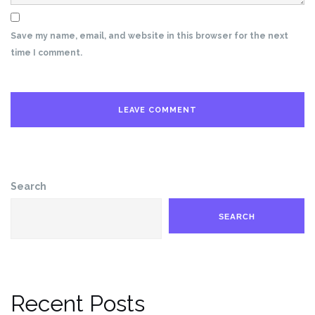
Save my name, email, and website in this browser for the next
time I comment.
Search
SEARCH
Recent Posts