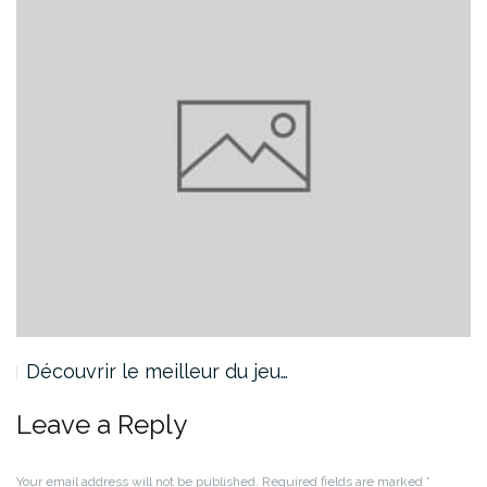
Découvrir le meilleur du jeu…
Leave a Reply
Your email address will not be published.
Required fields are marked
*