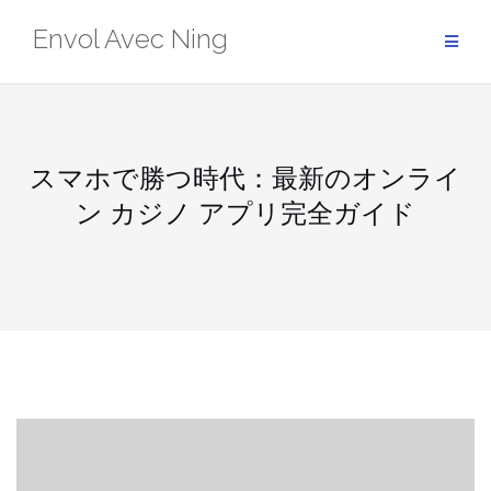
Skip
Envol Avec Ning
to
content
スマホで勝つ時代：最新のオンライ
ン カジノ アプリ完全ガイド