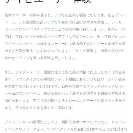
実際のユーザー事例を見ると、アプリの差異が明確になります。あるプレイ
ヤーは、UIの直感性が高いアプリで短期間に遊びやすさを実感し、デイリー
ボーナスやロイヤリティプログラムで長期利用に移行しました。別のケース
では、プロバイダーが限定されたアプリは特定ジャンル（例：プログレッシ
ブジャックポット）の好きなユーザーには魅力的ですが、ゲーム多様性を求
めると不満が出ることがわかっています。これらの事例は、自分の遊び方に
合わせてアプリを選ぶ重要性を示しています。
また、ライブディーラー機能の導入で没入感が大幅に向上したという報告も
多く、リアルタイムでの対戦やチャット機能があるアプリはソーシャル要素
を重視するプレイヤーに好評です。戦略を重視するブラックジャックやポー
カー系のプレイヤーは、統計情報やハンド履歴を参照できる機能を重視する
傾向があります。アプリ側が提供するトレーニングモードや低リスクテーブ
ルも、初心者がスキルを磨くのに有効です。
プロモーションの活用法としては、初回入金ボーナスだけでなく、キャッシ
ュバックやフリースピン、VIPプログラムを総合的に評価することが推奨され