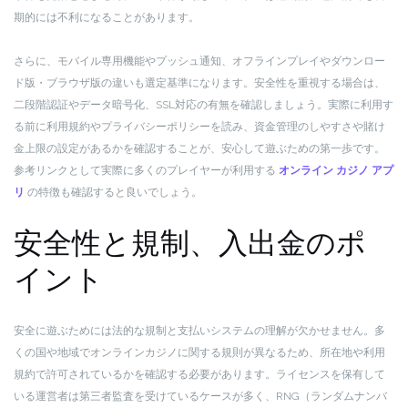
期的には不利になることがあります。
さらに、モバイル専用機能やプッシュ通知、オフラインプレイやダウンロー
ド版・ブラウザ版の違いも選定基準になります。安全性を重視する場合は、
二段階認証やデータ暗号化、SSL対応の有無を確認しましょう。実際に利用す
る前に利用規約やプライバシーポリシーを読み、資金管理のしやすさや賭け
金上限の設定があるかを確認することが、安心して遊ぶための第一歩です。
参考リンクとして実際に多くのプレイヤーが利用する
オンライン カジノ アプ
リ
の特徴も確認すると良いでしょう。
安全性と規制、入出金のポ
イント
安全に遊ぶためには法的な規制と支払いシステムの理解が欠かせません。多
くの国や地域でオンラインカジノに関する規則が異なるため、所在地や利用
規約で許可されているかを確認する必要があります。ライセンスを保有して
いる運営者は第三者監査を受けているケースが多く、RNG（ランダムナンバ